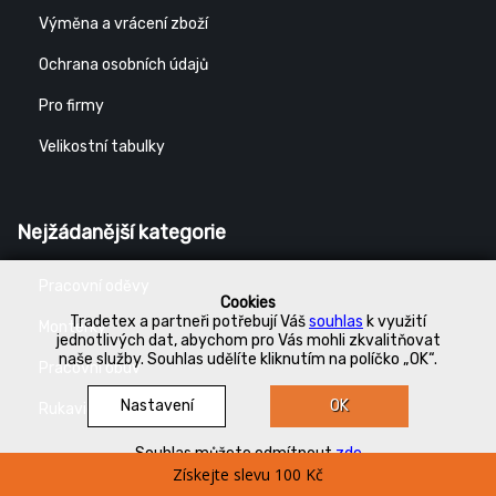
Výměna a vrácení zboží
Ochrana osobních údajů
Pro firmy
Velikostní tabulky
Nejžádanější kategorie
Pracovní oděvy
Cookies
Tradetex a partneři potřebují Váš
souhlas
k využití
Montérky
jednotlivých dat, abychom pro Vás mohli zkvalitňovat
naše služby. Souhlas udělíte kliknutím na políčko „OK“.
Pracovní obuv
Nastavení
OK
Rukavice
Souhlas můžete odmítnout
zde
Získejte slevu 100 Kč
Volejte a pište!