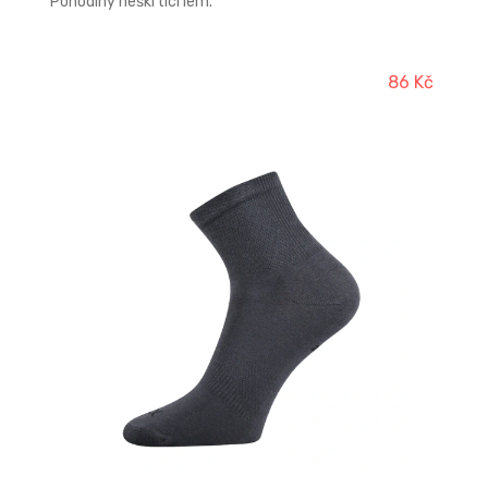
Pohodlný neškrtící lem.
86 Kč