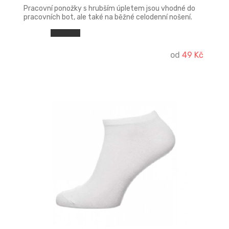
Pracovní ponožky s hrubším úpletem jsou vhodné do
pracovních bot, ale také na běžné celodenní nošení.
Díky jemnému svěru v oblasti lýtka Vás nebude nic
tlačit a můžete se tak maximálně věnovat své práci!
od
49 Kč