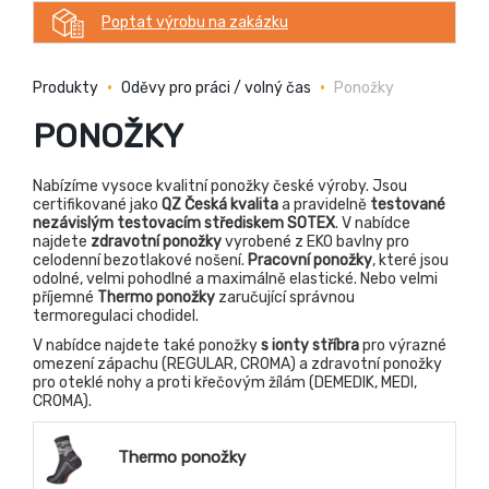
Poptat výrobu na zakázku
Produkty
Oděvy pro práci / volný čas
Ponožky
PONOŽKY
Nabízíme vysoce kvalitní ponožky české výroby. Jsou
certifikované jako
QZ Česká kvalita
a pravidelně
testované
nezávislým testovacím střediskem SOTEX
. V nabídce
najdete
zdravotní ponožky
vyrobené z EKO bavlny pro
celodenní bezotlakové nošení.
Pracovní ponožky
, které jsou
odolné, velmi pohodlné a maximálně elastické. Nebo velmi
příjemné
Thermo ponožky
zaručující správnou
termoregulaci chodidel.
V nabídce najdete také ponožky
s ionty stříbra
pro výrazné
omezení zápachu (REGULAR, CROMA) a zdravotní ponožky
pro oteklé nohy a proti křečovým žílám (DEMEDIK, MEDI,
CROMA).
Thermo ponožky