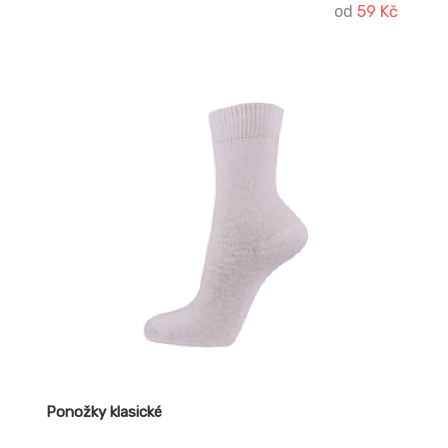
od
59 Kč
Ponožky klasické