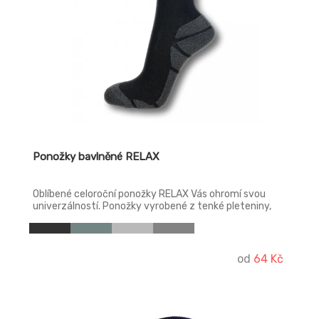
Ponožky bavlněné RELAX
Oblíbené celoroční ponožky RELAX Vás ohromí svou
univerzálností. Ponožky vyrobené z tenké pleteniny,
které mají velice jemnou a pružnou gumičku pro
bezotlakové nošení po celý den. Dále v oblasti chodidla
je ponožka tvořená froté úpletem, takže došlap je
opravdu jako v bavlnce.
od
64 Kč