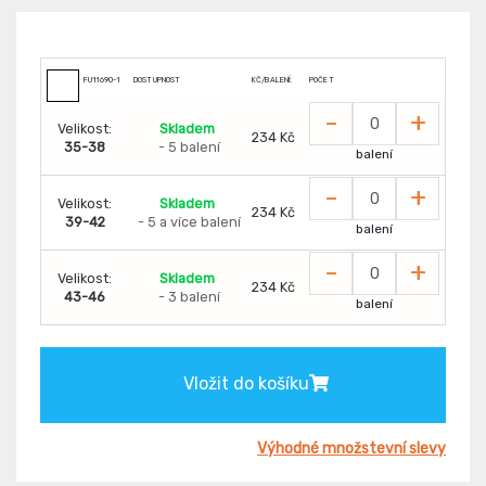
FU11690-1
DOSTUPNOST
KČ/BALENÍ:
POČET
-
+
Velikost:
Skladem
234 Kč
35-38
- 5 balení
balení
-
+
Velikost:
Skladem
234 Kč
39-42
- 5 a více balení
balení
-
+
Velikost:
Skladem
234 Kč
43-46
- 3 balení
balení
Vložit do košíku
Výhodné množstevní slevy