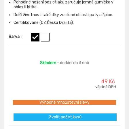
Pohodlné nošení bez otlaků zaručuje jemná gumička v
oblasti lýtka.
Delší životnost také díky zesílené oblasti paty a špice.
Certifikované (QZ Česká kvalita).
Barva
:
Skladem
- dodání do 3 dnů
49 Kč
včetně DPH
Výhodné množstevní slevy
Zvolit počet kusů