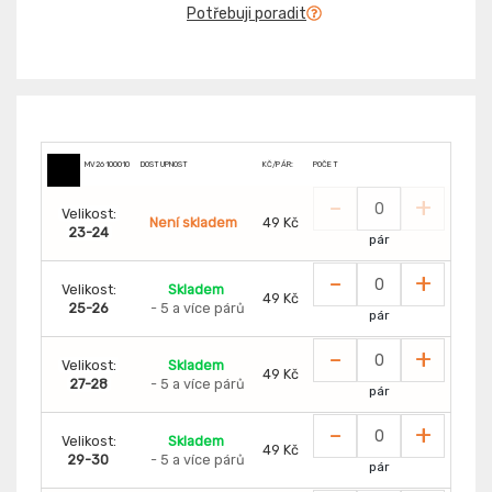
Potřebuji poradit
MV26100010
DOSTUPNOST
KČ/PÁR:
POČET
-
+
Velikost:
Není skladem
49 Kč
23-24
pár
-
+
Velikost:
Skladem
49 Kč
25-26
- 5 a více párů
pár
-
+
Velikost:
Skladem
49 Kč
27-28
- 5 a více párů
pár
-
+
Velikost:
Skladem
49 Kč
29-30
- 5 a více párů
pár