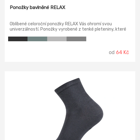
Ponožky bavlněné RELAX
Oblíbené celoroční ponožky RELAX Vás ohromí svou
univerzálností. Ponožky vyrobené z tenké pleteniny, které
mají velice jemnou a pružnou gumičku pro bezotlakové
nošení po celý den. Dále v oblasti chodidla je ponožka
tvořená froté úpletem, takže došlap je opravdu jako v
bavlnce.
od
64 Kč