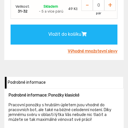
-
+
Velikost:
Skladem
49 Kč
31-32
- 5 a více párů
pár
Vložit do košíku
Výhodné množstevní slevy
Podrobné informace
Podrobné informace: Ponožky klasické
Pracovní ponožky s hrubším úpletem jsou vhodné do
pracovních bot, ale také na běžné celodenní nošení. Díky
jemnému svěru v oblasti lýtka Vás nebude nic tlačit a
můžete se tak maximálně věnovat své práci!