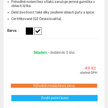
Pohodlné nošení bez otlaků zaručuje jemná gumička v
oblasti lýtka.
Delší životnost také díky zesílené oblasti paty a špice.
Certifikované (QZ Česká kvalita).
Barva
:
Skladem
- dodání do 3 dnů
49 Kč
včetně DPH
Výhodné množstevní slevy
Zvolit počet kusů