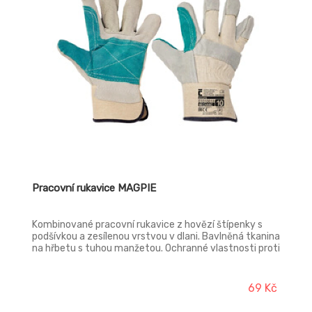
Pracovní rukavice MAGPIE
Kombinované pracovní rukavice z hovězí štípenky s
podšívkou a zesílenou vrstvou v dlani. Bavlněná tkanina
na hřbetu s tuhou manžetou. Ochranné vlastnosti proti
mechanickým rizikům. Zvýšená ochrana proti
proříznutí, trhání a oděru. Běžná ochrana proti
propíchnutí.
69 Kč