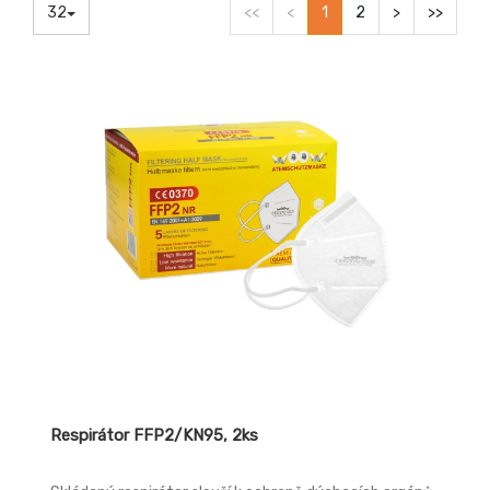
32
<<
<
1
2
>
>>
Respirátor FFP2/KN95, 2ks