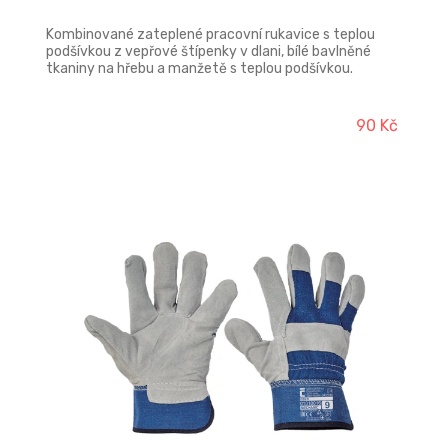
Kombinované zateplené pracovní rukavice s teplou
podšívkou z vepřové štípenky v dlani, bílé bavlněné
tkaniny na hřebu a manžetě s teplou podšívkou.
Ochranné vlastnosti proti mechanickým rizikům.
Zvýšená ochrana proti oděru a trhání. Běžná ochrana
proti proříznutí a propíchnutí.
90 Kč