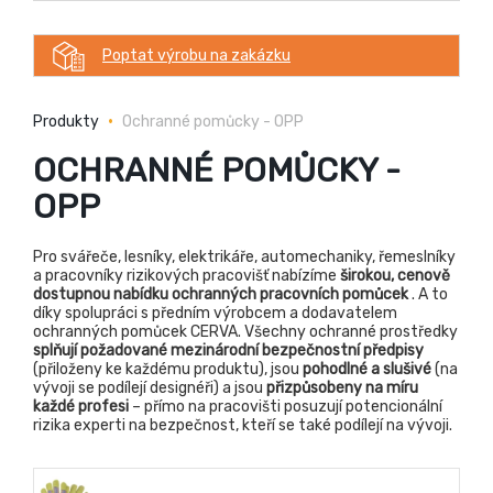
Poptat výrobu na zakázku
Produkty
Ochranné pomůcky - OPP
OCHRANNÉ POMŮCKY -
OPP
Pro svářeče, lesníky, elektrikáře, automechaniky, řemeslníky
a pracovníky rizikových pracovišť nabízíme
širokou, cenově
dostupnou nabídku ochranných pracovních pomůcek
. A to
díky spolupráci s předním výrobcem a dodavatelem
ochranných pomůcek CERVA. Všechny ochranné prostředky
splňují požadované mezinárodní bezpečnostní předpisy
(přiloženy ke každému produktu), jsou
pohodlné a slušivé
(na
vývoji se podílejí designéři) a jsou
přizpůsobeny na míru
každé profesi
– přímo na pracovišti posuzují potencionální
rizika experti na bezpečnost, kteří se také podílejí na vývoji.