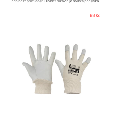
odolnost proti oděru, uvnitř rukavic je měkká podšívka
zajišťující pohodlné nošení. Hřbet je z bílé bavlněné
tkaniny, která zvyšuje prodyšnost. Tuhá manžeta
chrání zápěstí a usnadňuje pevné nasazení.
88 Kč