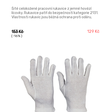
Šité celokožené pracovní rukavice z jemné hovězí
lícovky. Rukavice patří do bezpečností kategorie 2131.
Vlastnosti rukavic jsou běžná ochrana proti oděru,
základní ochrana proti propíchnutí, zvýšena ochrana
proti trhání a základní ochrana proti propíchnutí.
129 Kč
153 Kč
(-16% )