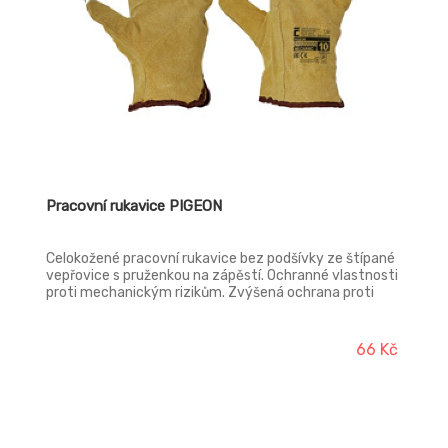
Pracovní rukavice PIGEON
Celokožené pracovní rukavice bez podšívky ze štípané
vepřovice s pruženkou na zápěstí. Ochranné vlastnosti
proti mechanickým rizikům. Zvýšená ochrana proti
oděru. Běžná ochrana proti proříznutí, trhání,
propíchnutí. Bezpečnostní kategorie 2111. Norma:
EN388
66 Kč