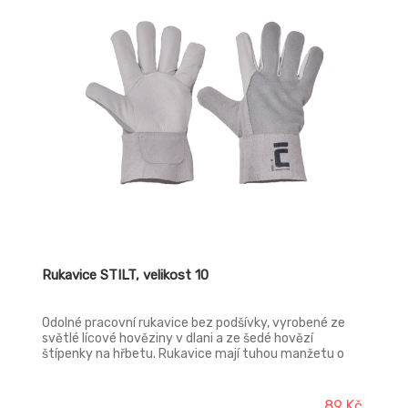
Rukavice STILT, velikost 10
Odolné pracovní rukavice bez podšívky, vyrobené ze
světlé lícové hověziny v dlani a ze šedé hovězí
štípenky na hřbetu. Rukavice mají tuhou manžetu o
šířce 7 cm, která chrání zápěstí a umožňuje pevné a
bezpečné nasazení.
89 Kč