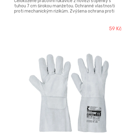
Celokožené pracovní rukavice z hovězí štípenky s
tuhou 7 cm širokou manžetou. Ochranné vlastnosti
proti mechanickým rizikům. Zvýšena ochrana proti
oděru a trhání, běžná ochrana proti proříznutí a
propíchnutí.
59 Kč