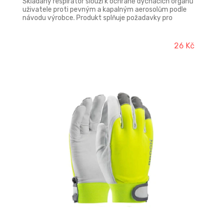
Skládaný respirátor slouží k ochraně dýchacích orgánů
uživatele proti pevným a kapalným aerosolům podle
návodu výrobce. Produkt splňuje požadavky pro
zařazení do třídy FFP2.
26 Kč
-17%