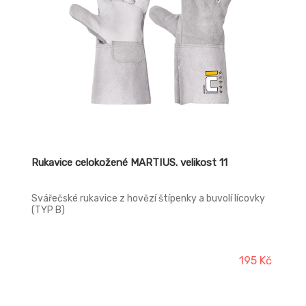
Rukavice celokožené MARTIUS. velikost 11
Svářečské rukavice z hovězí štípenky a buvolí lícovky
(TYP B)
195 Kč