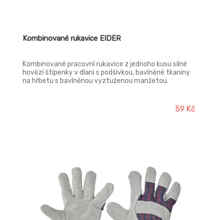
Kombinované rukavice EIDER
Kombinované pracovní rukavice z jednoho kusu silné
hovězí štípenky v dlani s podšívkou, bavlněné tkaniny
na hřbetu s bavlněnou vyztuženou manžetou.
Celokožené palce, ukazovačky a překryté špičky prstů.
Ochranné vlastnosti proti mechanickým rizikům.
Zvýšená ochrana proti oděru, proříznutí, trhání a
59 Kč
propíchnutí.