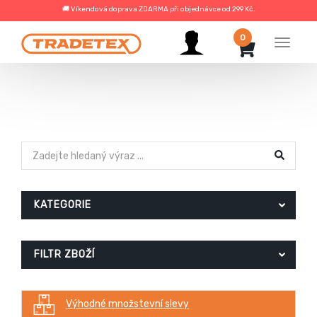
🚚 Víkendová doprava ZDARMA při objednávce od 299 Kč.
0
Menu
KATEGORIE
FILTR ZBOŽÍ
Výhodné množstevní slevy