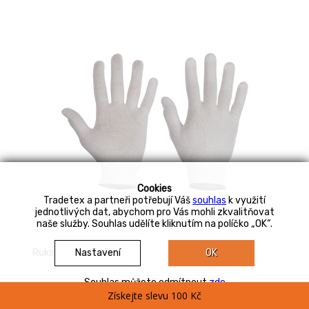
Cookies
Tradetex a partneři potřebují Váš
souhlas
k využití
jednotlivých dat, abychom pro Vás mohli zkvalitňovat
naše služby. Souhlas udělíte kliknutím na políčko „OK“.
Rukavice BOBBY
Nastavení
OK
Souhlas můžete odmítnout
zde
Pletené bezešvé rukavice s pružnou manžetou z
Získejte slevu 100 Kč
kadeřeného nylonu.