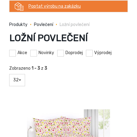
Poptat výrobu na zakázku
Produkty
Povlečení
Ložní povlečení
LOŽNÍ POVLEČENÍ
Akce
Novinky
Doprodej
Výprodej
Zobrazeno
1 - 3
z
3
32