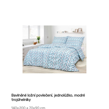
Bavlněné ložní povlečení, jednolůžko, modré
trojúhelníky
140x200 a 70x90 cm