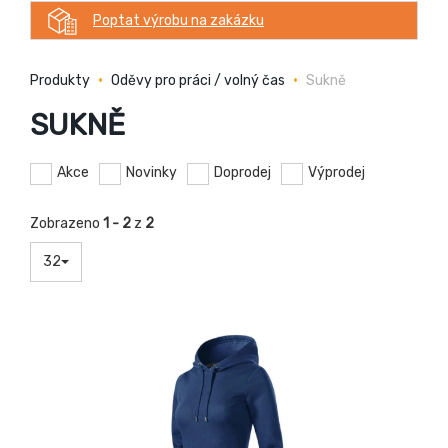
Poptat výrobu na zakázku
Produkty
Oděvy pro práci / volný čas
Sukně
SUKNĚ
Akce
Novinky
Doprodej
Výprodej
Zobrazeno
1 - 2
z
2
32