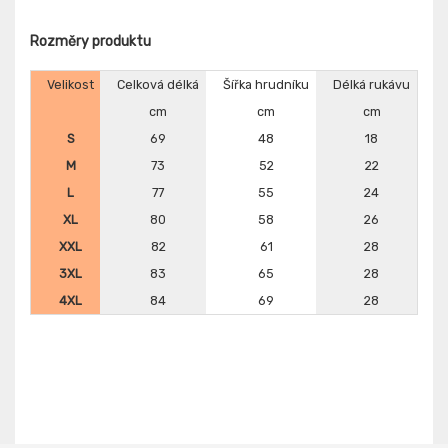
Rozměry produktu
Velikost
Celková délká
Šířka hrudníku
Délká rukávu
cm
cm
cm
S
69
48
18
M
73
52
22
L
77
55
24
XL
80
58
26
XXL
82
61
28
3XL
83
65
28
4XL
84
69
28