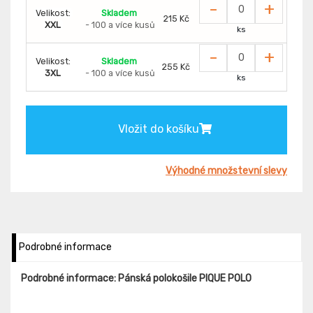
-
+
Velikost:
Skladem
215 Kč
XXL
- 100 a více kusů
ks
-
+
Velikost:
Skladem
255 Kč
3XL
- 100 a více kusů
ks
Vložit do košíku
Výhodné množstevní slevy
Podrobné informace
Podrobné informace: Pánská polokošile PIQUE POLO