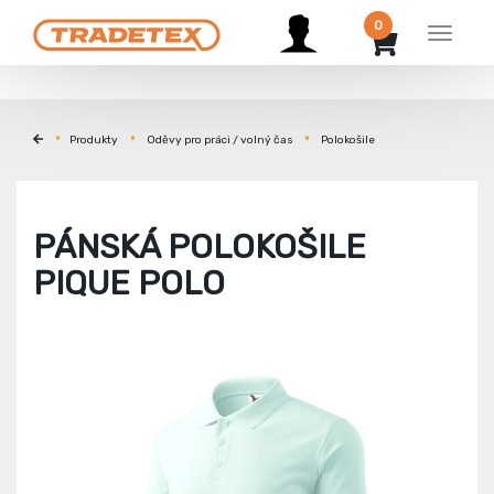
0
Menu
Produkty
Oděvy pro práci / volný čas
Polokošile
PÁNSKÁ POLOKOŠILE
PIQUE POLO