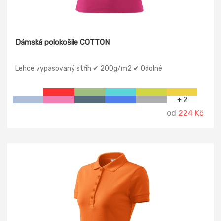
Dámská polokošile COTTON
Lehce vypasovaný střih ✔ 200g/m2 ✔ Odolné
+ 2
od
224 Kč