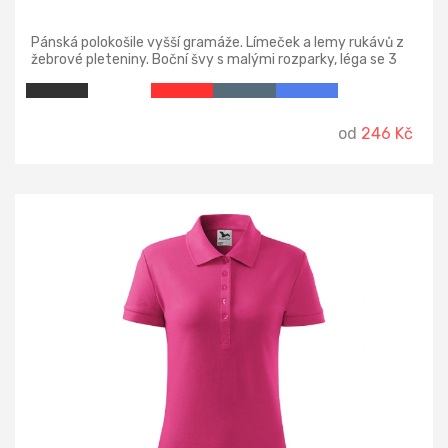
Pánská polokošile vyšší gramáže. Límeček a lemy rukávů z
žebrové pleteniny. Boční švy s malými rozparky, léga se 3
knoflíčky, zpevněný ramenní šev.
od
246 Kč