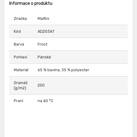
Informace o produktu
Značka
Malfini
Kód
AD203A7
Barva
Frost
Pohlaví
Pánské
Materiál
65 % bavlna, 35 % polyester
Gramáž
200
(g/m2)
Praní
na 40 °C