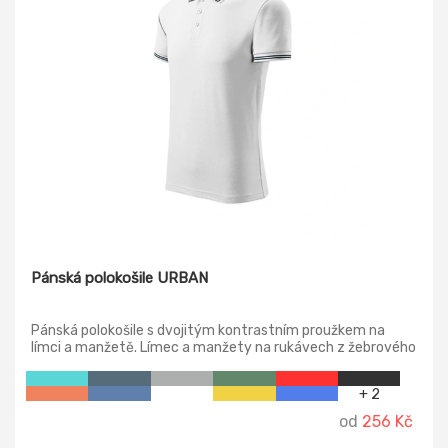
Pánská polokošile URBAN
Pánská polokošile s dvojitým kontrastním proužkem na
límci a manžetě. Límec a manžety na rukávech z žebrového
úpletu. Střih s bočními švy, zpevněný ramenní šev.
+ 2
od
256 Kč