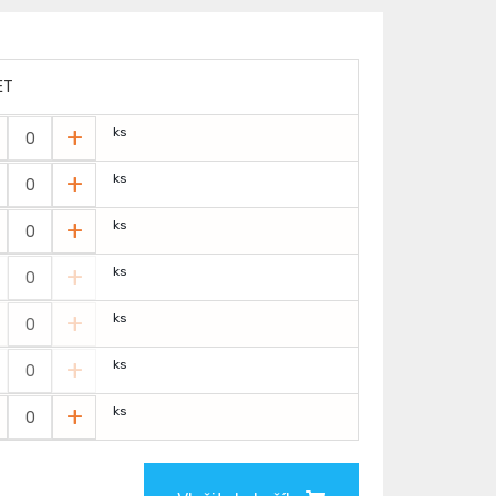
ET
+
ks
+
ks
+
ks
+
ks
+
ks
+
ks
+
ks