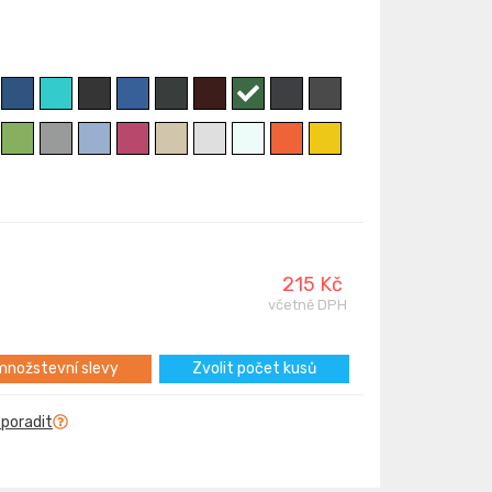
215 Kč
včetně DPH
nožstevní slevy
Zvolit počet kusů
 poradit