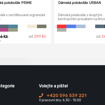
á polokošile PRIME
Dámská polokošile URBAN
šile s certifikované orgranické
Dámská polokošile s dvojitým
.
kontrastním proužkem na límci
manžetě. Límec a manžety na
rukávech z žebrového úpletu. S
bočními švy, zpevněný ramenní
od
299 Kč
od
2
66 Kč
)
ategorie
Volejte a pište!
+420 596 539 221
V pracovní dny: 6:30 - 15:00