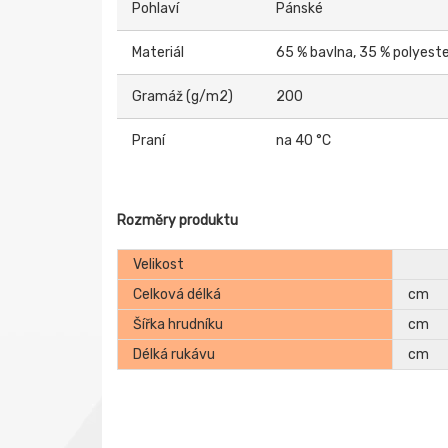
Pohlaví
Pánské
Materiál
65 % bavlna, 35 % polyest
Gramáž (g/m2)
200
Praní
na 40 °C
Rozměry produktu
Velikost
Celková délká
cm
Šířka hrudníku
cm
Délká rukávu
cm