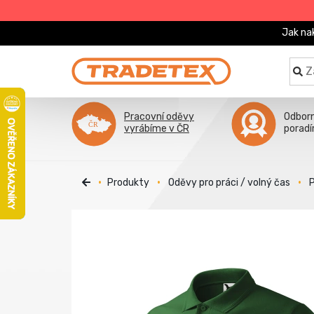
Jak na
Pracovní oděvy
Odbor
vyrábíme v ČR
porad
Produkty
Oděvy pro práci / volný čas
P