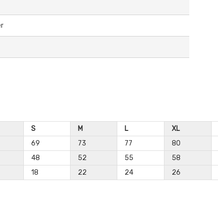
er
S
M
L
XL
69
73
77
80
48
52
55
58
18
22
24
26