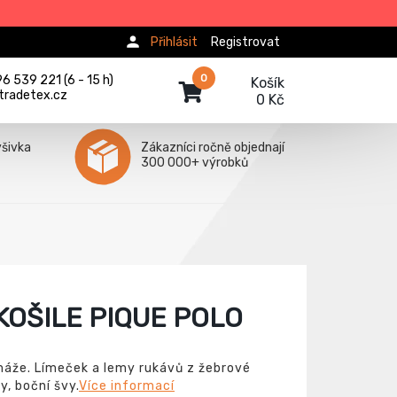
Přihlásit
Registrovat
0
 539 221 (6 - 15 h)
Košík
tradetex.cz
0 Kč
ýšivka
Zákazníci ročně objednají
300 000+ výrobků
OŠILE PIQUE POLO
máže. Límeček a lemy rukávů z žebrové
y, boční švy.
Více informací