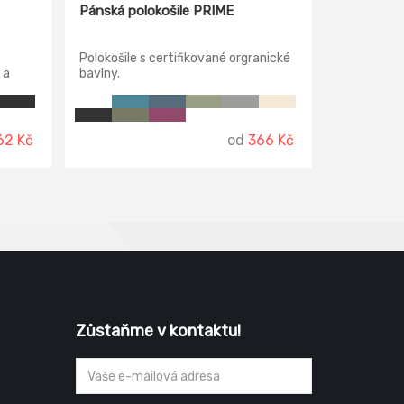
Pánská polokošile PRIME
Polokošile s certifikované orgranické
 a
bavlny.
třih s
 šev.
62 Kč
od
366 Kč
Zůstaňme v kontaktu!