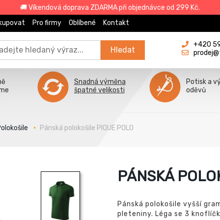
🚚 Víkendová doprava ZDARMA při objednávce od 299 Kč.
kupovat
Pro firmy
Oblíbené
Kontakt
+420 596
Hledat
prodej@
ně
Snadná výměna
Potisk a v
íme
špatné velikosti
oděvů
olokošile
Pánská polokošile PIQUE POLO
PÁNSKÁ POLOK
Pánská polokošile vyšší gra
pleteniny. Léga se 3 knoflíčk