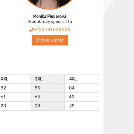
Monika Piekarová
Produktový specialista
+420 731 608 206
Chci se zeptat
XXL
3XL
4XL
82
83
84
61
65
69
28
28
28