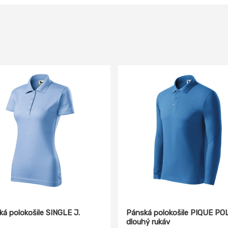
á polokošile SINGLE J.
Pánská polokošile PIQUE PO
dlouhý rukáv