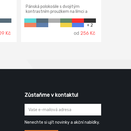
Pánská polokošile s dvojitým
kontrastním proužkem na límci a
manžetě. Límec a manžety na
rukávech z žebrového úpletu. Střih s
+ 2
bočními švy, zpevněný ramenní šev.
09 Kč
od
256 Kč
Zůstaňme v kontaktu!
Nenechte si ujít novinky a akční nabídky.