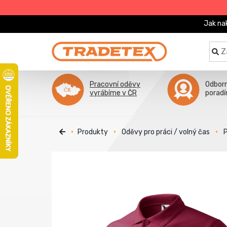
Jak na
Pracovní oděvy
Odbor
vyrábíme v ČR
porad
Produkty
Oděvy pro práci / volný čas
P