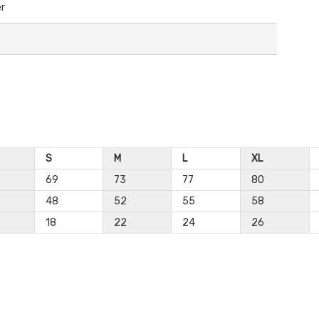
er
S
M
L
XL
69
73
77
80
48
52
55
58
18
22
24
26