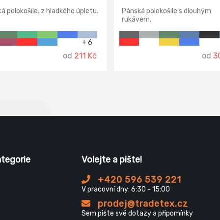
 polokošile. z hladkého úpletu.
Pánská polokošile s dlouhým
rukávem.
+ 6
od
211 Kč
od
3
ategorie
Volejte a pište!
+420 596 539 221
V pracovní dny: 6:30 - 15:00
prodej@tradetex.cz
Sem pište své dotazy a připomínky