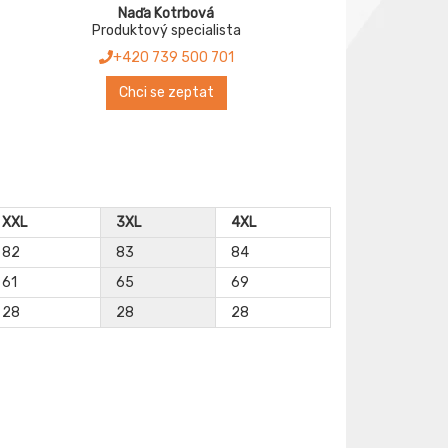
Naďa Kotrbová
Produktový specialista
+420 739 500 701
Chci se zeptat
XXL
3XL
4XL
82
83
84
61
65
69
28
28
28