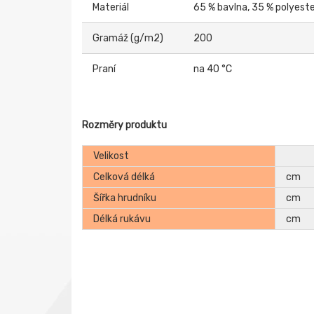
Materiál
65 % bavlna, 35 % polyest
Gramáž (g/m2)
200
Praní
na 40 °C
Rozměry produktu
Velikost
Celková délká
cm
Šířka hrudníku
cm
Délká rukávu
cm