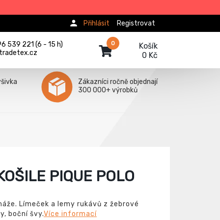
Přihlásit
Registrovat
0
 539 221 (6 - 15 h)
Košík
tradetex.cz
0 Kč
ýšivka
Zákazníci ročně objednají
300 000+ výrobků
OŠILE PIQUE POLO
máže. Límeček a lemy rukávů z žebrové
y, boční švy.
Více informací