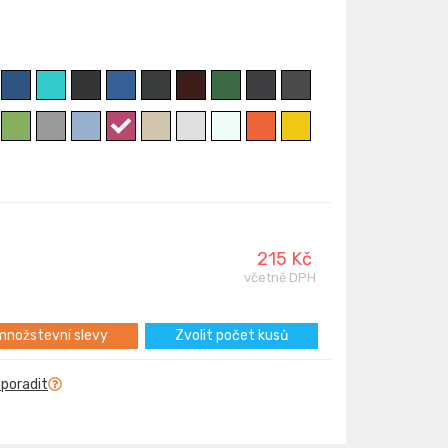
215 Kč
včetně DPH
nožstevní slevy
Zvolit počet kusů
 poradit