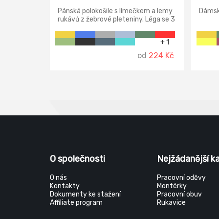
Pánská polokošile s límečkem a lemy
Dámská
rukávů z žebrové pleteniny. Léga se 3
knoflíčky, boční švy.
+ 1
od
224 Kč
O společnosti
Nejžádanější k
O nás
Pracovní oděvy
Kontakty
Montérky
Dokumenty ke stažení
Pracovní obuv
Affiliate program
Rukavice