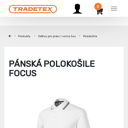
0
Menu
Produkty
Oděvy pro práci / volný čas
Polokošile
PÁNSKÁ POLOKOŠILE
FOCUS