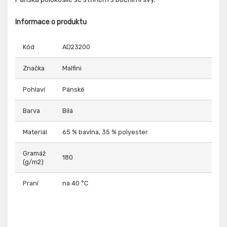
Informace o produktu
Kód
AD23200
Značka
Malfini
Pohlaví
Pánské
Barva
Bílá
Materiál
65 % bavlna, 35 % polyester
Gramáž
180
(g/m2)
Praní
na 40 °C