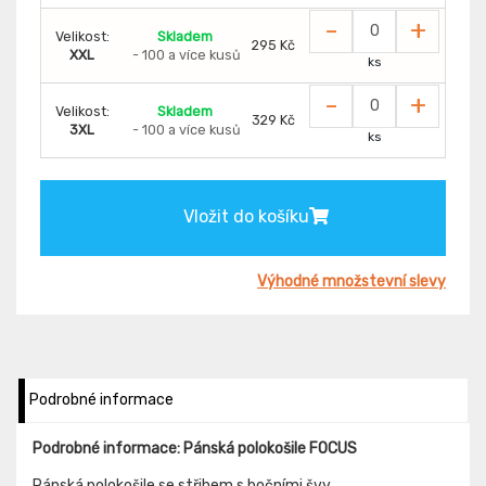
-
+
Velikost:
Skladem
295 Kč
XXL
- 100 a více kusů
ks
-
+
Velikost:
Skladem
329 Kč
3XL
- 100 a více kusů
ks
Vložit do košíku
Výhodné množstevní slevy
Podrobné informace
Podrobné informace: Pánská polokošile FOCUS
Pánská polokošile se střihem s bočními švy.