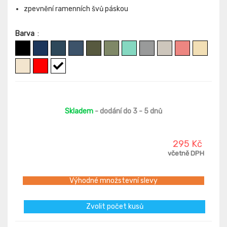
zpevnění ramenních švů páskou
Barva
:
Skladem
- dodání do 3 - 5 dnů
295 Kč
včetně DPH
Výhodné množstevní slevy
Zvolit počet kusů