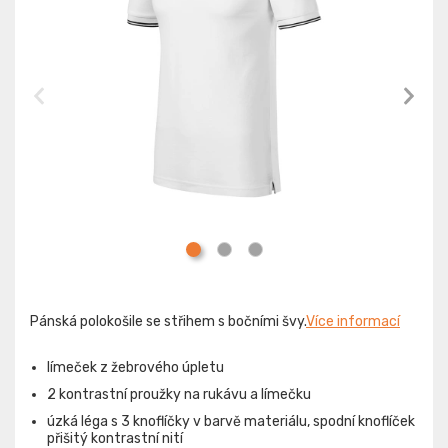
Pánská polokošile se střihem s bočními švy.
Více informací
límeček z žebrového úpletu
2 kontrastní proužky na rukávu a límečku
úzká léga s 3 knoflíčky v barvě materiálu, spodní knoflíček
přišitý kontrastní nití