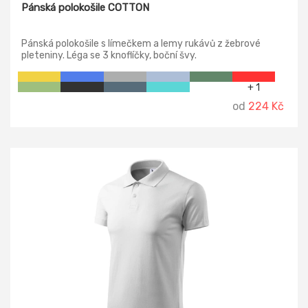
Pánská polokošile COTTON
Pánská polokošile s límečkem a lemy rukávů z žebrové
pleteniny. Léga se 3 knoflíčky, boční švy.
+ 1
od
224 Kč