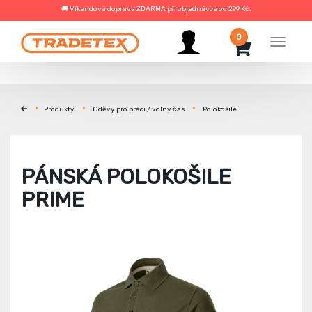
🚚 Víkendová doprava ZDARMA při objednávce od 299 Kč.
0
Menu
Produkty
Oděvy pro práci / volný čas
Polokošile
PÁNSKÁ POLOKOŠILE
PRIME