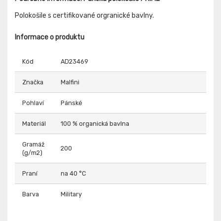
Polokošile s certifikované orgranické bavlny.
Informace o produktu
Kód
AD23469
Značka
Malfini
Pohlaví
Pánské
Materiál
100 % organická bavlna
Gramáž
200
(g/m2)
Praní
na 40 °C
Barva
Military