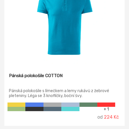
Pánská polokošile COTTON
Pánská polokošile s límečkem a lemy rukávů z žebrové
pleteniny. Léga se 3 knoflíčky, boční švy.
+ 1
od
224 Kč