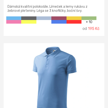
Dámská kvalitní polokošile. Límeček a lemy rukávu z
žebrové pleteniny. Léga se 3 knoflíčky, boční švy.
+ 10
od
195 Kč