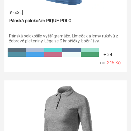
S-4XL
Pánská polokošile PIQUE POLO
Pánská polokošile vyšší gramáže. Límeček a lemy rukávů z
žebrové pleteniny. Léga se 3 knoflíčky, boční švy.
+ 24
od
215 Kč