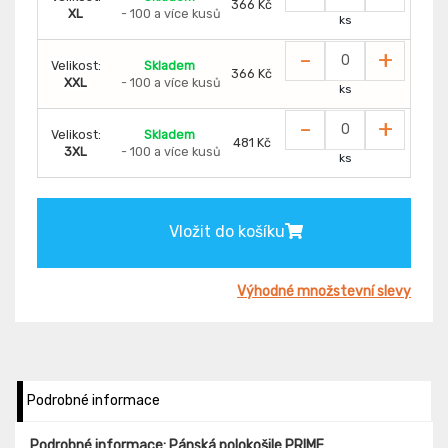
366 Kč
XL
- 100 a více kusů
ks
-
+
Velikost:
Skladem
366 Kč
XXL
- 100 a více kusů
ks
-
+
Velikost:
Skladem
481 Kč
3XL
- 100 a více kusů
ks
Vložit do košíku
Výhodné množstevní slevy
Podrobné informace
Podrobné informace: Pánská polokošile PRIME