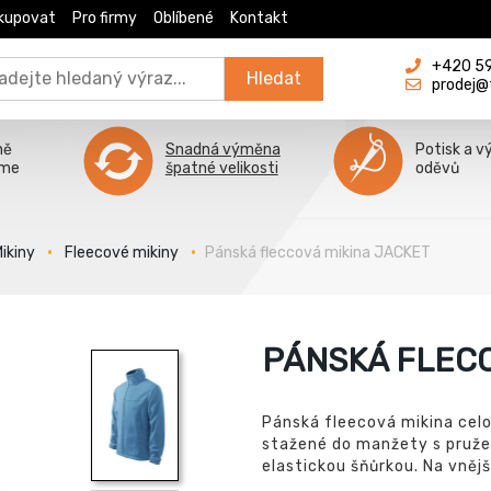
kupovat
Pro firmy
Oblíbené
Kontakt
+420 596
Hledat
prodej@
ně
Snadná výměna
Potisk a v
íme
špatné velikosti
oděvů
ikiny
Fleecové mikiny
Pánská fleccová mikina JACKET
PÁNSKÁ FLECC
Pánská fleecová mikina celop
stažené do manžety s pruže
elastickou šňůrkou. Na vnějš