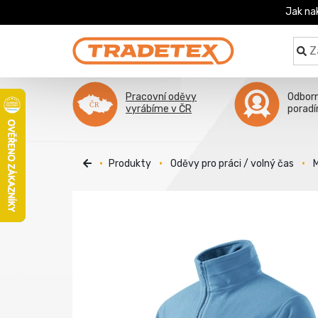
Jak na
Pracovní oděvy
Odbor
vyrábíme v ČR
porad
Produkty
Oděvy pro práci / volný čas
M