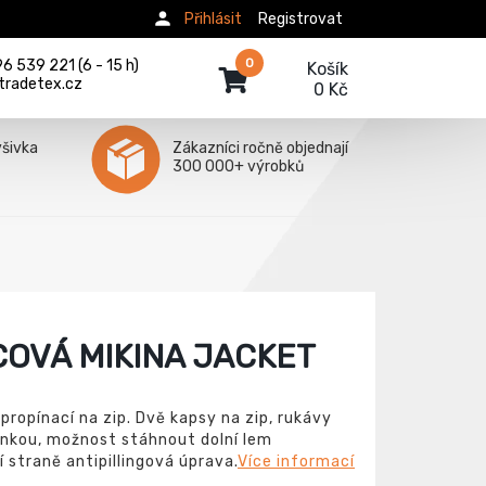
Přihlásit
Registrovat
0
 539 221 (6 - 15 h)
Košík
tradetex.cz
0 Kč
ýšivka
Zákazníci ročně objednají
300 000+ výrobků
OVÁ MIKINA JACKET
ropínací na zip. Dvě kapsy na zip, rukávy
nkou, možnost stáhnout dolní lem
í straně antipillingová úprava.
Více informací