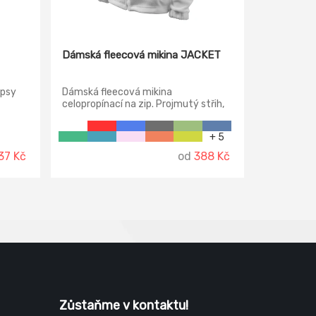
Dámská fleecová mikina JACKET
apsy
Dámská fleecová mikina
celopropínací na zip. Projmutý střih,
y.
dvě kapsy na zip, možnost stáhnout
ou
dolní lem elastickou šňůrkou. Na
+ 5
vnější straně antipillingová úprava.
37 Kč
od
388 Kč
Zůstaňme v kontaktu!