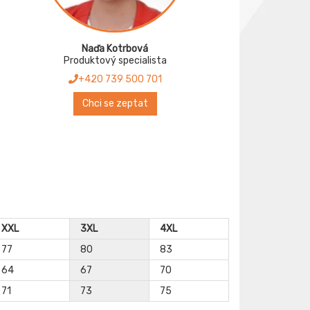
Naďa Kotrbová
Produktový specialista
+420 739 500 701
Chci se zeptat
XXL
3XL
4XL
77
80
83
64
67
70
71
73
75