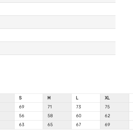
S
M
L
XL
69
71
73
75
56
58
60
62
63
65
67
69