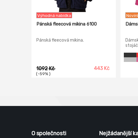
Výhodná nabídka
Novin
Pánská fleecová mikina 6100
Dámsk
Pánská fleecová mikina.
Dámsk
stojá
443 Kč
1092 Kč
(-59% )
O společnosti
Nejžádanější k