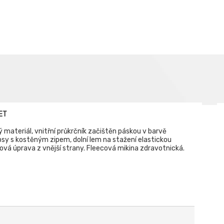
ET
vý materiál, vnitřní průkrčník začištěn páskou v barvě
psy s kostěným zipem, dolní lem na stažení elastickou
ová úprava z vnější strany. Fleecová mikina zdravotnická.