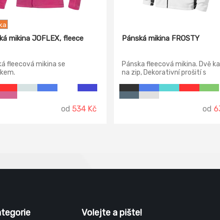
ka
á mikina JOFLEX, fleece
Pánská mikina FROSTY
á fleecová mikina se
Pánska fleecová mikina. Dvě k
čkem.
na zip, Dekorativní prošití s
kontrastními vsadkami a detail
Spodní lem ke stažení elastick
šňůrkou.
od
534 Kč
od
6
ategorie
Volejte a pište!