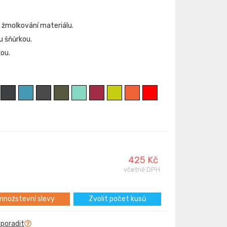
e žmolkování materiálu.
u šňůrkou.
ou.
425 Kč
včetně DPH
nožstevní slevy
Zvolit počet kusů
 poradit