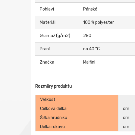
Pohlaví
Pánské
Materiál
100 % polyester
Gramáž (g/m2)
280
Praní
na 40 °C
Značka
Malfini
Rozměry produktu
Velikost
Celková délká
cm
Šířka hrudníku
cm
Délká rukávu
cm