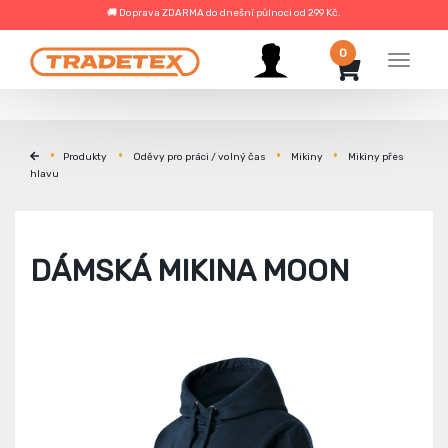
🚚 Doprava ZDARMA do dnešní půlnoci od 299 Kč.
0
Menu
Produkty
Oděvy pro práci / volný čas
Mikiny
Mikiny přes
hlavu
DÁMSKÁ MIKINA MOON