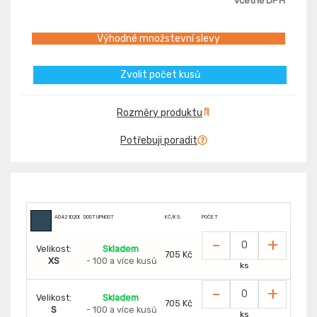
včetně DPH
Výhodné množstevní slevy
Zvolit počet kusů
Rozměry produktu
Potřebuji poradit
AD4210200
DOSTUPNOST
KČ/KS:
POČET
-
+
Velikost:
Skladem
705 Kč
XS
- 100 a více kusů
ks
-
+
Velikost:
Skladem
705 Kč
S
- 100 a více kusů
ks