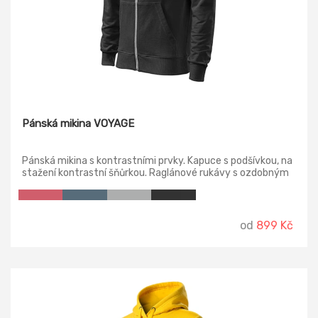
Pánská mikina VOYAGE
Pánská mikina s kontrastními prvky. Kapuce s podšívkou, na
stažení kontrastní šňůrkou. Raglánové rukávy s ozdobným
prošitím, dolní lem a manžety rukávů z žebrového úpletu
2:2 s přídavkem 5 % elastanu.
od
899 Kč