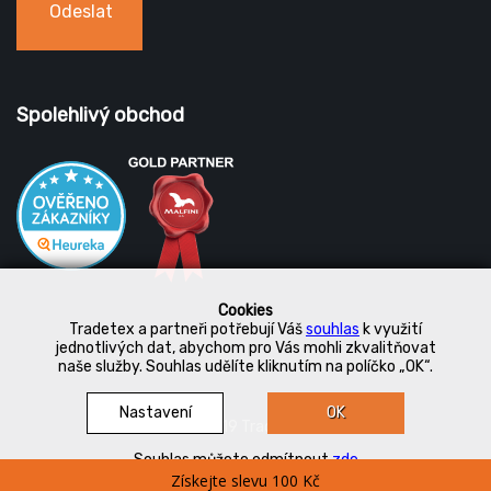
Odeslat
Spolehlivý obchod
Cookies
Tradetex a partneři potřebují Váš
souhlas
k využití
jednotlivých dat, abychom pro Vás mohli zkvalitňovat
naše služby. Souhlas udělíte kliknutím na políčko „OK“.
Nastavení
OK
© 2019 Tradetex
Souhlas můžete odmítnout
zde
Získejte slevu 100 Kč