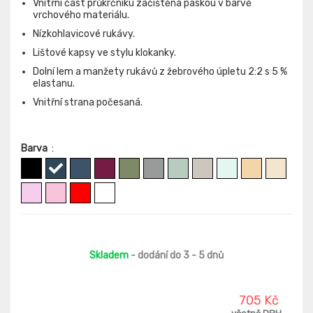
Vnitřní část průkrčníku začištěna páskou v barvě
vrchového materiálu.
Nízkohlavicové rukávy.
Lištové kapsy ve stylu klokanky.
Dolní lem a manžety rukávů z žebrového úpletu 2:2 s 5 %
elastanu.
Vnitřní strana počesaná.
Barva
:
Skladem
- dodání do 3 - 5 dnů
705 Kč