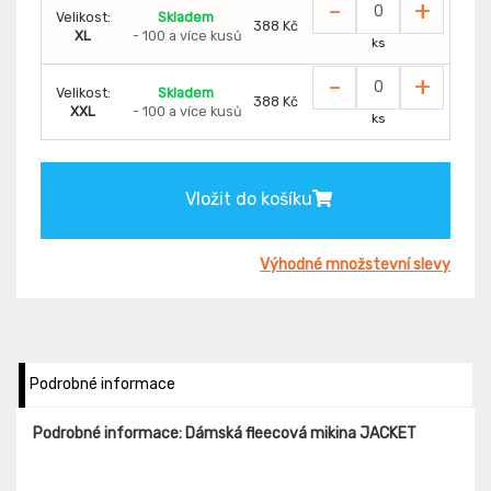
-
+
Velikost:
Skladem
388 Kč
XL
- 100 a více kusů
ks
-
+
Velikost:
Skladem
388 Kč
XXL
- 100 a více kusů
ks
Vložit do košíku
Výhodné množstevní slevy
Podrobné informace
Podrobné informace: Dámská fleecová mikina JACKET