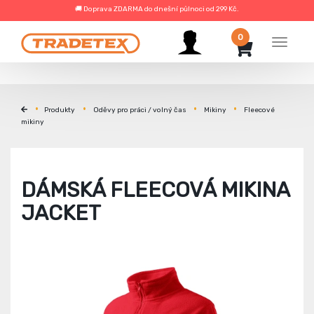
🚚 Doprava ZDARMA do dnešní půlnoci od 299 Kč.
0
Menu
Produkty
Oděvy pro práci / volný čas
Mikiny
Fleecové
mikiny
DÁMSKÁ FLEECOVÁ MIKINA
JACKET