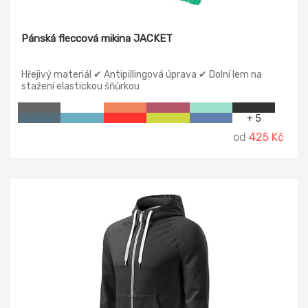
Pánská fleccová mikina JACKET
Hřejivý materiál ✔ Antipillingová úprava ✔ Dolní lem na
stažení elastickou šňůrkou
+ 5
od
425 Kč