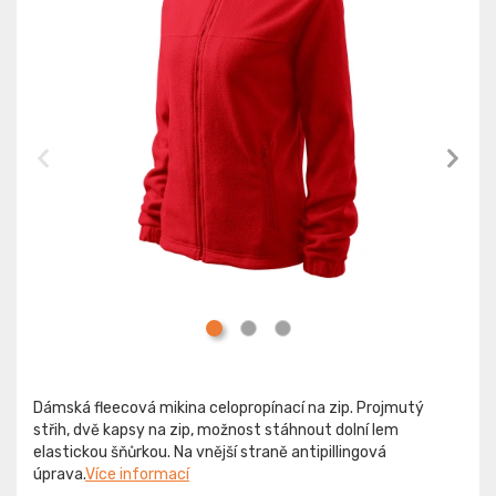
Dámská fleecová mikina celopropínací na zip. Projmutý
střih, dvě kapsy na zip, možnost stáhnout dolní lem
elastickou šňůrkou. Na vnější straně antipillingová
úprava.
Více informací