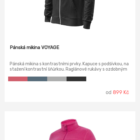
Pánská mikina VOYAGE
Pánská mikina s kontrastními prvky. Kapuce s podšívkou, na
stažení kontrastní šňůrkou. Raglánové rukávy s ozdobným
prošitím, dolní lem a manžety rukávů z žebrového úpletu
2:2 s přídavkem 5 % elastanu.
od
899 Kč