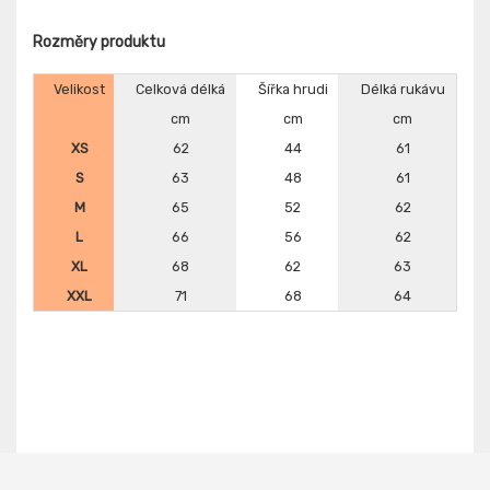
Rozměry produktu
Velikost
Celková délká
Šířka hrudi
Délká rukávu
cm
cm
cm
XS
62
44
61
S
63
48
61
M
65
52
62
L
66
56
62
XL
68
62
63
XXL
71
68
64