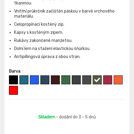
tkaninou.
Vnitřní průkrčník začištěn páskou v barvě vrchového
materiálu.
Celopropínací kostěný zip.
Kapsy s kostěným zipem.
Rukávy zakončené manžetou.
Dolní lem na stažení elastickou šňůrkou.
Antipillingová úprava z obou stran.
Barva
:
Skladem
- dodání do 3 - 5 dnů