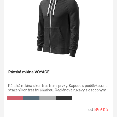
Pánská mikina VOYAGE
Pánská mikina s kontrastními prvky. Kapuce s podšívkou, na
stažení kontrastní šňůrkou. Raglánové rukávy s ozdobným
prošitím, dolní lem a manžety rukávů z žebrového úpletu
2:2 s přídavkem 5 % elastanu.
od
899 Kč