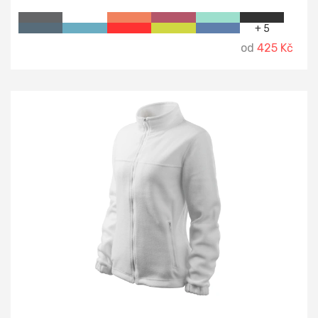
+ 5
od
425 Kč