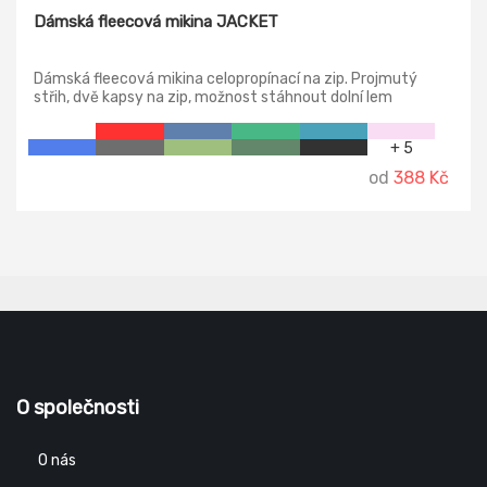
Dámská fleecová mikina JACKET
Dámská fleecová mikina celopropínací na zip. Projmutý
střih, dvě kapsy na zip, možnost stáhnout dolní lem
elastickou šňůrkou. Na vnější straně antipillingová úprava.
+ 5
od
388 Kč
O společnosti
O nás