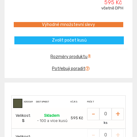
595 Kč
včetně DPH
Výhodné množstevní slevy
Zvolit počet kusů
Rozměry produktu
Potřebuji poradit
AD53069
DOSTUPNOST
KČ/KS:
POČET
-
+
Velikost:
Skladem
595 Kč
S
- 100 a více kusů
ks
-
+
Velikost: