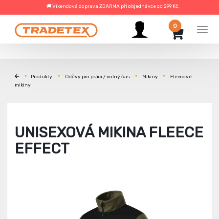
🚚 Víkendová doprava ZDARMA při objednávce od 299 Kč.
0
Men
Produkty
Oděvy pro práci / volný čas
Mikiny
Fleecové
mikiny
UNISEXOVÁ MIKINA FLEECE
EFFECT