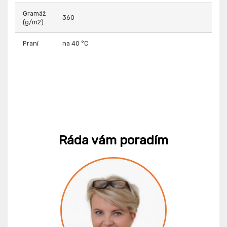
Gramáž
360
(g/m2)
Praní
na 40 °C
Ráda vám poradím