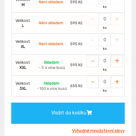
Není skladem
595 Kč
M
ks
-
+
Velikost:
Není skladem
595 Kč
L
ks
-
+
Velikost:
Není skladem
595 Kč
XL
ks
-
+
Velikost:
Skladem
595 Kč
XXL
- 5 a více kusů
ks
-
+
Velikost:
Skladem
655 Kč
3XL
- 100 a více kusů
ks
Vložit do košíku
Výhodné množstevní slevy