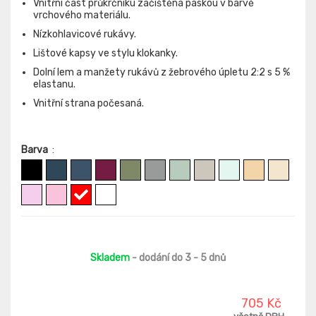
Vnitřní část průkrčníku začištěna páskou v barvě
vrchového materiálu.
Nízkohlavicové rukávy.
Lištové kapsy ve stylu klokanky.
Dolní lem a manžety rukávů z žebrového úpletu 2:2 s 5 %
elastanu.
Vnitřní strana počesaná.
Barva
:
Skladem
- dodání do 3 - 5 dnů
705 Kč