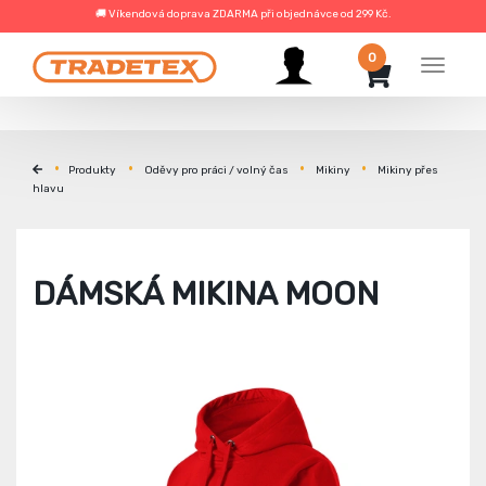
🚚 Víkendová doprava ZDARMA při objednávce od 299 Kč.
0
Menu
Produkty
Oděvy pro práci / volný čas
Mikiny
Mikiny přes
hlavu
DÁMSKÁ MIKINA MOON