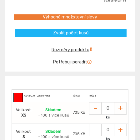
včetně DPH
Výhodné množstevní slevy
Zvolit počet kusů
Rozměry produktu
Potřebuji poradit
AD4210700
DOSTUPNOST
KČ/KS:
POČET
-
+
Velikost:
Skladem
705 Kč
XS
- 100 a více kusů
ks
-
+
Velikost:
Skladem
705 Kč
S
- 100 a více kusů
ks