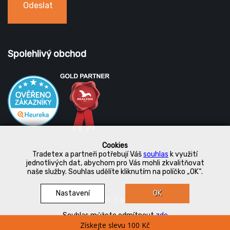
Odeslat
Spolehlivý obchod
Cookies
Tradetex a partneři potřebují Váš
souhlas
k využití
jednotlivých dat, abychom pro Vás mohli zkvalitňovat
naše služby. Souhlas udělíte kliknutím na políčko „OK“.
Nastavení
OK
© 2019 Tradetex
Souhlas můžete odmítnout
zde
Získejte slevu 100 Kč