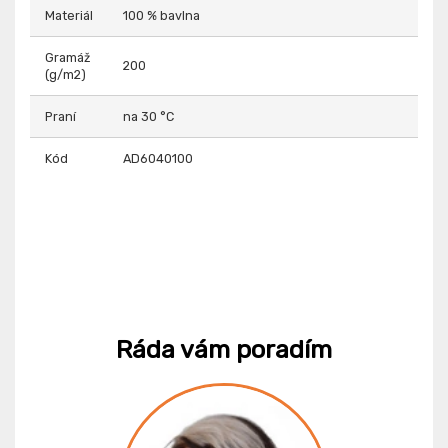
Materiál
100 % bavlna
Gramáž
200
(g/m2)
Praní
na 30 °C
Kód
AD6040100
Ráda vám poradím