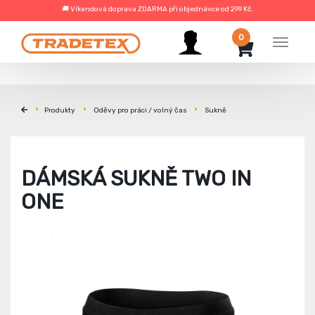
🚚 Víkendová doprava ZDARMA při objednávce od 299 Kč.
0
Menu
Produkty
Oděvy pro práci / volný čas
Sukně
DÁMSKÁ SUKNĚ TWO IN
ONE