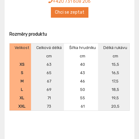
+420 731 608 206
Chci se zeptat
Rozměry produktu
Velikost
Celková délká
Šířka hrudníku
Délká rukávu
cm
cm
cm
XS
63
40
15,5
S
65
43
16,5
M
67
46
17,5
L
69
50
18,5
XL
71
55
19,5
XXL
73
61
20,5