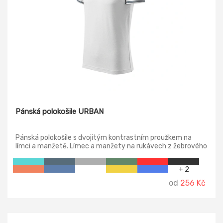
Pánská polokošile URBAN
Pánská polokošile s dvojitým kontrastním proužkem na
límci a manžetě. Límec a manžety na rukávech z žebrového
úpletu. Střih s bočními švy, zpevněný ramenní šev.
+ 2
od
256 Kč