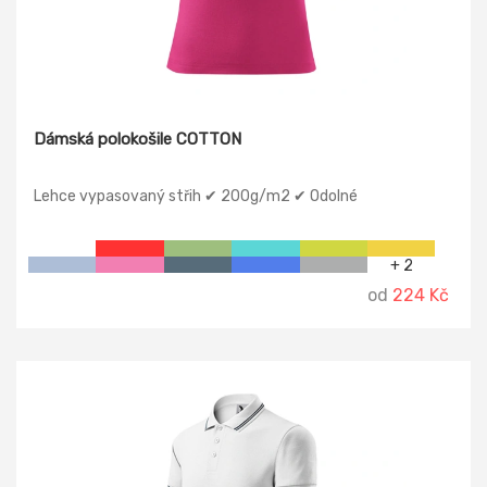
Dámská polokošile COTTON
Lehce vypasovaný střih ✔ 200g/m2 ✔ Odolné
+ 2
od
224 Kč