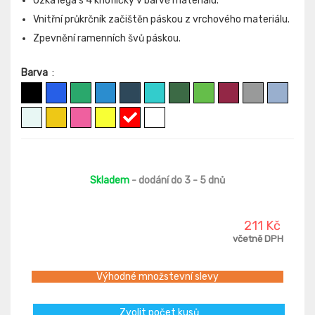
Úzká léga s 4 knoflíčky v barvě materiálu.
Vnitřní průkrčník začištěn páskou z vrchového materiálu.
Zpevnění ramenních švů páskou.
Barva
:
Skladem
- dodání do 3 - 5 dnů
211 Kč
včetně DPH
Výhodné množstevní slevy
Zvolit počet kusů