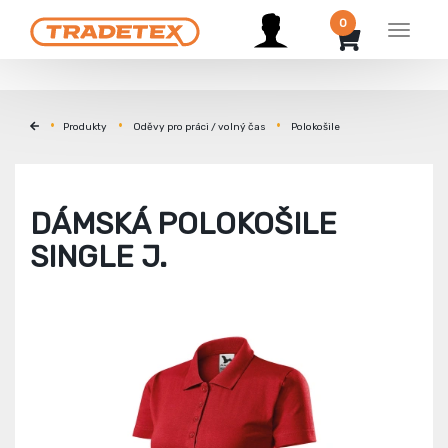
0
Menu
Produkty
Oděvy pro práci / volný čas
Polokošile
DÁMSKÁ POLOKOŠILE
SINGLE J.