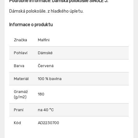
Podrobné informace: Dámská polokošile SINGLE J.
Dámská polokošile. z hladkého úpletu.
Informace o produktu
Značka
Malfini
Pohlaví
Dámské
Barva
Červená
Materiál
100 % bavlna
Gramáž
180
(g/m2)
Praní
na 40 °C
Kód
AD2230700