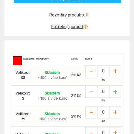
Rozměry produktu
Potřebuji poradit
AD2230700
DOSTUPNOST
KČ/KS:
POČET
-
+
Velikost:
Skladem
211 Kč
XS
- 100 a více kusů
ks
-
+
Velikost:
Skladem
211 Kč
S
- 100 a více kusů
ks
-
+
Velikost:
Skladem
211 Kč
M
- 100 a více kusů
ks
-
+