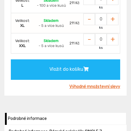
Velikost:
Skladem
211 Kč
L
- 100 a více kusů
ks
-
+
Velikost:
Skladem
211 Kč
XL
- 5 a více kusů
ks
-
+
Velikost:
Skladem
211 Kč
XXL
- 5 a více kusů
ks
Vložit do košíku
Výhodné množstevní slevy
Podrobné informace