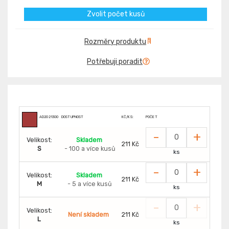
Zvolit počet kusů
Rozměry produktu
Potřebuji poradit
AD2021300
DOSTUPNOST
KČ/KS:
POČET
-
+
Velikost:
Skladem
211 Kč
S
- 100 a více kusů
ks
-
+
Velikost:
Skladem
211 Kč
M
- 5 a více kusů
ks
-
+
Velikost:
Není skladem
211 Kč
L
ks