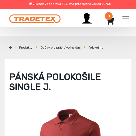
🚚 Víkendová doprava ZDARMA při objednávce od 299 Kč.
0
Men
Produkty
Oděvy pro práci / volný čas
Polokošile
PÁNSKÁ POLOKOŠILE
SINGLE J.