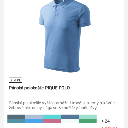
S-4XL
Pánská polokošile PIQUE POLO
Pánská polokošile vyšší gramáže. Límeček a lemy rukávů z
žebrové pleteniny. Léga se 3 knoflíčky, boční švy.
+ 24