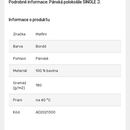
Podrobné informace: Pánská polokošile SINGLE J.
Informace o produktu
Značka
Malfini
Barva
Bordó
Pohlaví
Pánské
Materiál
100 % bavlna
Gramáž
180
(g/m2)
Praní
na 40 °C
Kód
AD2021300