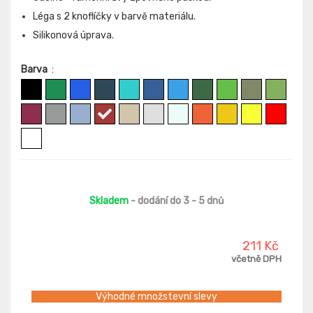
Léga s 2 knoflíčky v barvě materiálu.
Silikonová úprava.
Barva
:
Skladem
- dodání do 3 - 5 dnů
211 Kč
včetně DPH
Výhodné množstevní slevy