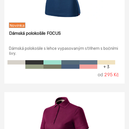
Novinka
Dámská polokošile FOCUS
Dámská polokošile s lehce vypasovaným střihem s bočními
švy.
+ 3
od
295 Kč
-18%