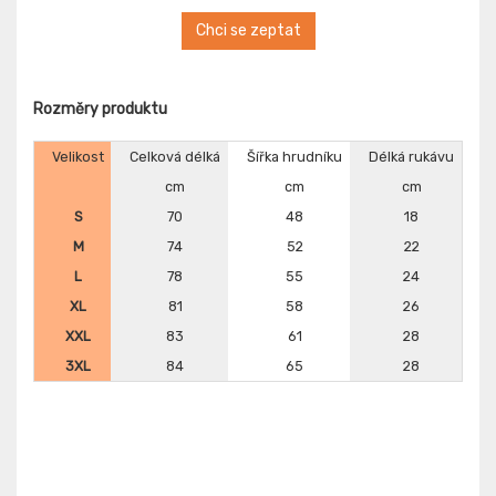
Chci se zeptat
Rozměry produktu
Velikost
Celková délká
Šířka hrudníku
Délká rukávu
cm
cm
cm
S
70
48
18
M
74
52
22
L
78
55
24
XL
81
58
26
XXL
83
61
28
3XL
84
65
28