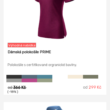
Výhodná nabídka
Dámská polokošile PRIME
Polokošile s certifikované orgranické bavlny.
od
299 Kč
od
366 Kč
(-18% )