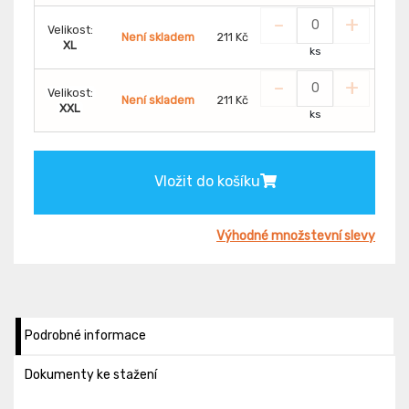
-
+
Velikost:
Není skladem
211 Kč
XL
ks
-
+
Velikost:
Není skladem
211 Kč
XXL
ks
Vložit do košíku
Výhodné množstevní slevy
Podrobné informace
Dokumenty ke stažení