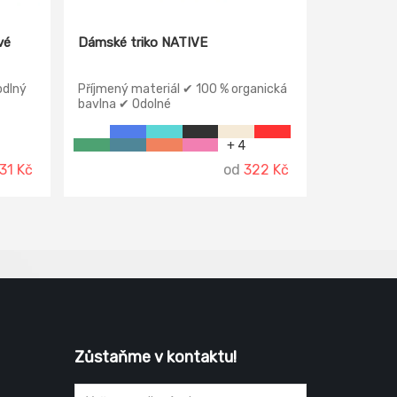
vé
Dámské triko NATIVE
odlný
Příjmený materiál ✔ 100 % organická
bavlna ✔ Odolné
+ 4
31 Kč
od
322 Kč
Zůstaňme v kontaktu!