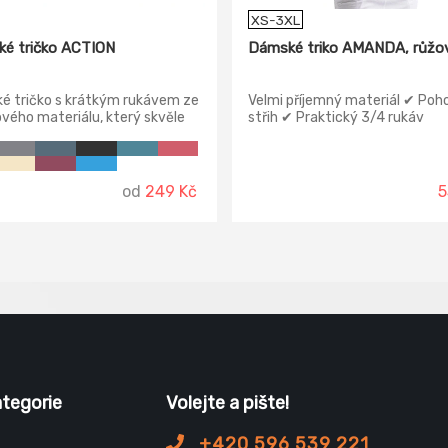
XS-3XL
é tričko ACTION
Dámské triko AMANDA, růžo
é tričko s krátkým rukávem ze
Velmi příjemný materiál ✔ Poh
vého materiálu, který skvěle
střih ✔ Praktický 3/4 rukáv
var – ideální volba pro pohodlí a
o celý den.
od
249 Kč
5
ategorie
Volejte a pište!
+420 596 539 221