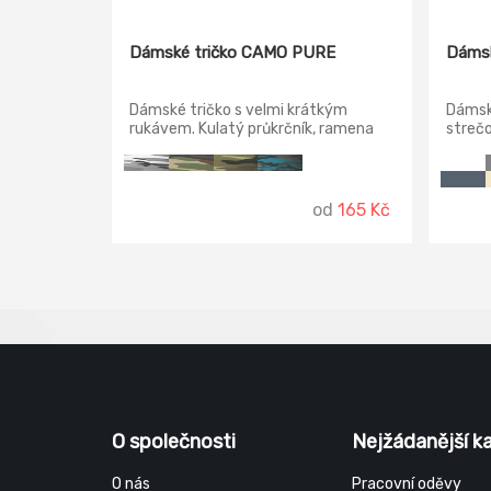
Dámské tričko CAMO PURE
Dámsk
Dámské tričko s velmi krátkým
Dámsk
rukávem. Kulatý průkrčník, ramena
strečo
zpevněna všitým proužkem.
drží t
Projmutý střih zvýrazňuje dámskou
styl p
siluetu.
od
165 Kč
O společnosti
Nejžádanější k
O nás
Pracovní oděvy