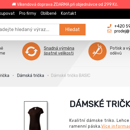
🚚 Víkendová doprava ZDARMA při objednávce od 299 Kč.
kupovat
Pro firmy
Oblíbené
Kontakt
+420 596
Hledat
prodej@
ně
Snadná výměna
Potisk a v
íme
špatné velikosti
oděvů
rička
Dámská trička
Dámské tričko BASIC
DÁMSKÉ TRIČK
Kvalitní dámske triko. Lehc
ramenní páska.
Více informa