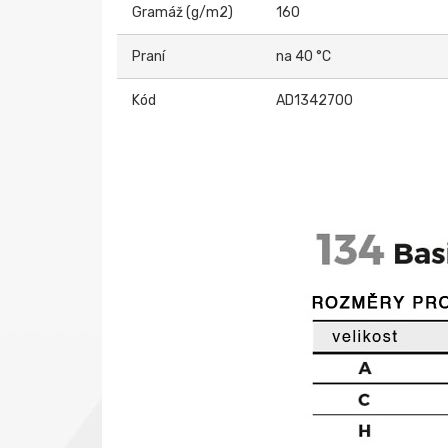
Gramáž (g/m2)
160
Praní
na 40 °C
Kód
AD1342700