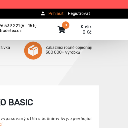
Přihlásit
Registrovat
0
 539 221 (6 - 15 h)
Košík
tradetex.cz
0 Kč
ýšivka
Zákazníci ročně objednají
300 000+ výrobků
O BASIC
e vypasovaný střih s bočnímy švy, zpevňující
cí