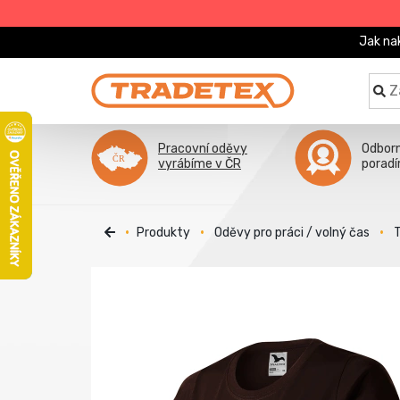
Jak na
Pracovní oděvy
Odbor
vyrábíme v ČR
porad
Produkty
Oděvy pro práci / volný čas
T