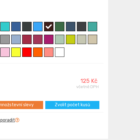
125 Kč
včetně DPH
nožstevní slevy
Zvolit počet kusů
 poradit