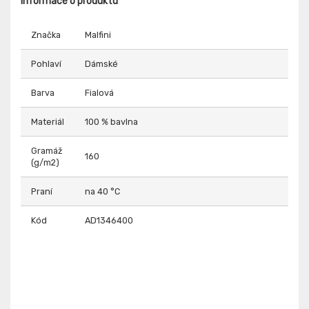
Informace o produktu
Značka
Malfini
Pohlaví
Dámské
Barva
Fialová
Materiál
100 % bavlna
Gramáž
160
(g/m2)
Praní
na 40 °C
Kód
AD1346400