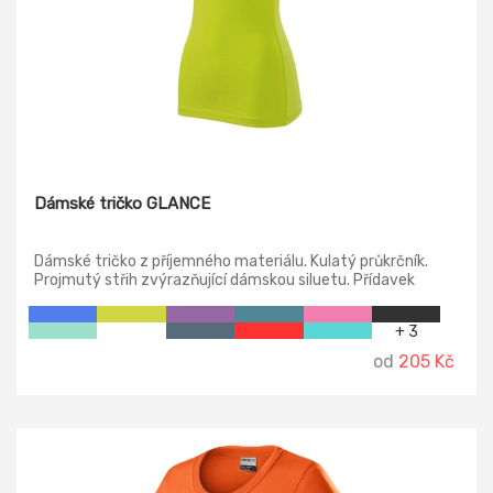
Dámské tričko GLANCE
Dámské tričko z příjemného materiálu. Kulatý průkrčník.
Projmutý střih zvýrazňující dámskou siluetu. Přídavek
elastanu zajišťuje stálost tvaru.
+ 3
od
205 Kč