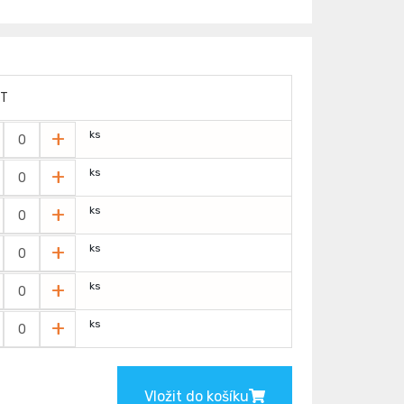
ET
+
ks
+
ks
+
ks
+
ks
+
ks
+
ks
Vložit do košíku