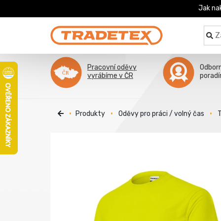
Jak na
Pracovní oděvy
Odbor
vyrábíme v ČR
porad
Produkty
Oděvy pro práci / volný čas
T