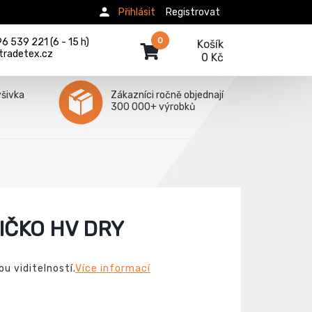
Přihlásit
Registrovat
0
 539 221 (6 - 15 h)
Košík
tradetex.cz
0 Kč
ýšivka
Zákazníci ročně objednají
300 000+ výrobků
IČKO HV DRY
u viditelností.
Více informací