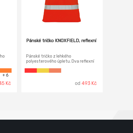
Pánské tričko KNOXFIELD, reflexní
ího
Pánské tričko z lehkého
polyesterového úpletu. Dva reflexní
amena.
pruhy na obvodu těla. Dekorativní
prošití.
+ 6
45 Kč
od
493 Kč