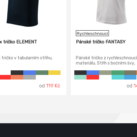
Rychleschnoucí
x tričko ELEMENT
Pánské tričko FANTASY
 tričko v tabularním střihu.
Pánské tričko z rychleschnouc
materiálu. Střih s bočními švy,
členěný průkrčník. Zpevněna r
od
119 Kč
od
1