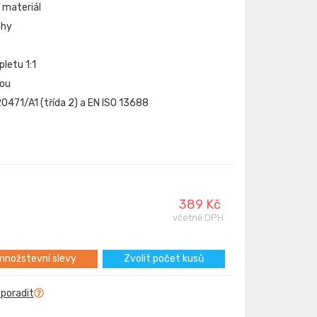
 materiál
uhy
letu 1:1
kou
20471/A1 (třída 2) a EN ISO 13688
389 Kč
včetně DPH
nožstevní slevy
Zvolit počet kusů
 poradit