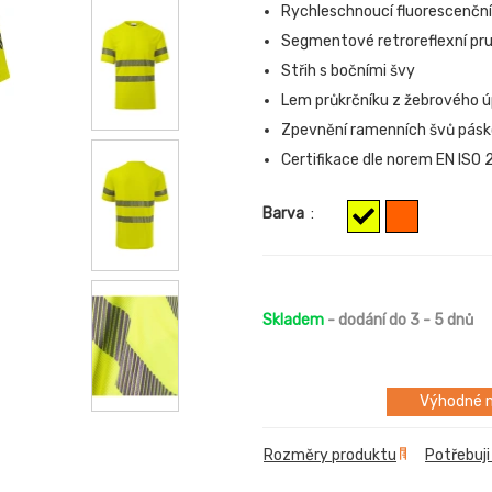
Rychleschnoucí fluorescenční
Segmentové retroreflexní pr
Střih s bočními švy
Lem průkrčníku z žebrového úp
Zpevnění ramenních švů pás
Certifikace dle norem EN ISO 
Barva
:
Skladem
- dodání do 3 - 5 dnů
Výhodné m
Rozměry produktu
Potřebuji