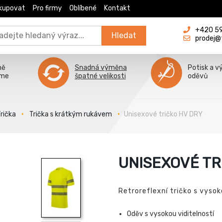
kupovat
Pro firmy
Oblíbené
Kontakt
+420 596
Hledat
prodej@
ně
Snadná výměna
Potisk a v
íme
špatné velikosti
oděvů
rička
Trička s krátkým rukávem
Unisexové tričko HV DRY
UNISEXOVÉ TR
Retroreflexní tričko s vysoko
Oděv s vysokou viditelností