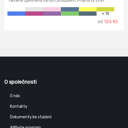
ramena zpevněna všitým proužkem. Projmutý střih
zvýrazňuje dámskou siluetu.
+ 19
od
126 Kč
O společnosti
O nás
Kontakty
Dokumenty ke stažení
Affiliate program