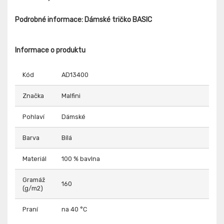
Podrobné informace: Dámské tričko BASIC
Informace o produktu
Kód
AD13400
Značka
Malfini
Pohlaví
Dámské
Barva
Bílá
Materiál
100 % bavlna
Gramáž
160
(g/m2)
Praní
na 40 °C