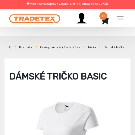
🚚 Víkendová doprava ZDARMA při objednávce od 299 Kč.
0
Menu
Produkty
Oděvy pro práci / volný čas
Trička
Dámská trička
DÁMSKÉ TRIČKO BASIC