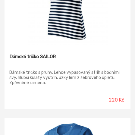
Dámské tričko SAILOR
Dámské tričko s pruhy. Lehce vypasovaný střih s bočními
švy, hlubší kulatý výstřih, úzky lem z žebrového úpletu.
Zpěvněné ramena.
220 Kč