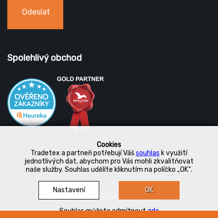
Odeslat
Spolehlivý obchod
Cookies
Tradetex a partneři potřebují Váš
souhlas
k využití
jednotlivých dat, abychom pro Vás mohli zkvalitňovat
naše služby. Souhlas udělíte kliknutím na políčko „OK“.
Nastavení
OK
© 2019 Tradetex
Souhlas můžete odmítnout
zde