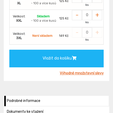
125 Kč
XL
- 100 a více kusů
ks
-
+
Velikost:
Skladem
125 Kč
XXL
- 100 a více kusů
ks
-
+
Velikost:
Není skladem
149 Kč
3XL
ks
Vložit do košíku
Výhodné množstevní slevy
Podrobné informace
Dokumenty ke stažení