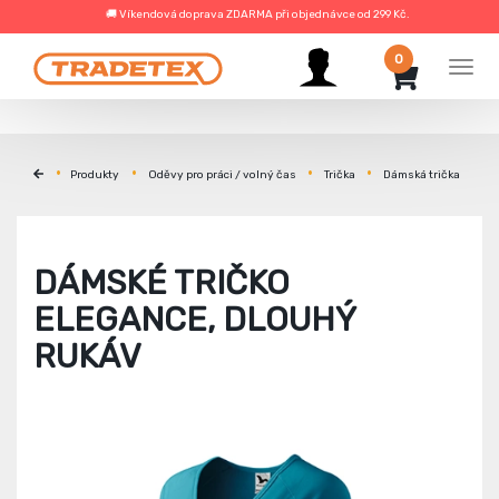
🚚 Víkendová doprava ZDARMA při objednávce od 299 Kč.
0
Men
Produkty
Oděvy pro práci / volný čas
Trička
Dámská trička
DÁMSKÉ TRIČKO
ELEGANCE, DLOUHÝ
RUKÁV