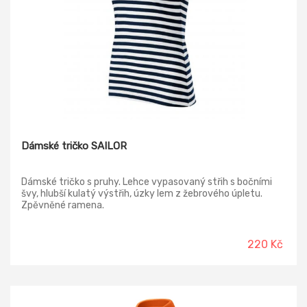
Dámské tričko SAILOR
Dámské tričko s pruhy. Lehce vypasovaný střih s bočními
švy, hlubší kulatý výstřih, úzky lem z žebrového úpletu.
Zpěvněné ramena.
220 Kč