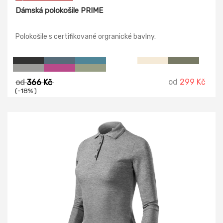
Dámská polokošile PRIME
Polokošile s certifikované orgranické bavlny.
od
299 Kč
od
366 Kč
(-18% )