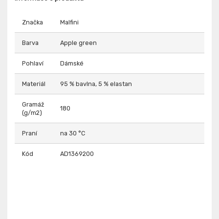
Značka
Malfini
Barva
Apple green
Pohlaví
Dámské
Materiál
95 % bavlna, 5 % elastan
Gramáž
180
(g/m2)
Praní
na 30 °C
Kód
AD1369200