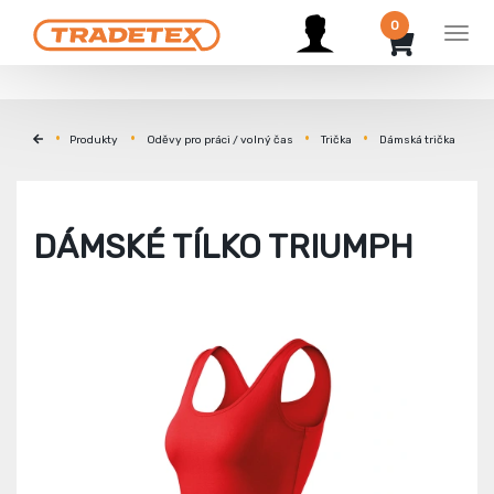
0
Men
Produkty
Oděvy pro práci / volný čas
Trička
Dámská trička
DÁMSKÉ TÍLKO TRIUMPH