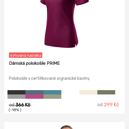
Výhodná nabídka
Dámská polokošile PRIME
Polokošile s certifikované orgranické bavlny.
od
299 Kč
od
366 Kč
(-18% )