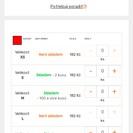
Potřebuji poradit
AD13607
DOSTUPNOST
KČ/KS:
POČET
-
+
Velikost:
Není skladem
182 Kč
XS
ks
-
+
Velikost:
Skladem
- 2 kusy
182 Kč
S
ks
-
+
Velikost:
Skladem
182 Kč
M
- 100 a více kusů
ks
-
+
Velikost:
Není skladem
182 Kč
L
ks
-
+