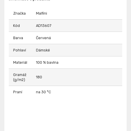
Značka
Malfini
Kód
AD13607
Barva
Červená
Pohlaví
Dámské
Materiál
100 % bavlna
Gramáž
180
(g/m2)
Praní
na 30 °C