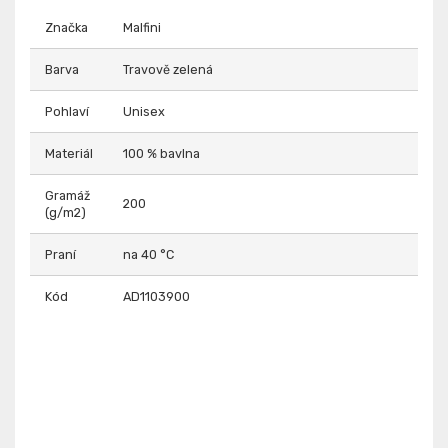
Značka
Malfini
Barva
Travově zelená
Pohlaví
Unisex
Materiál
100 % bavlna
Gramáž
200
(g/m2)
Praní
na 40 °C
Kód
AD1103900