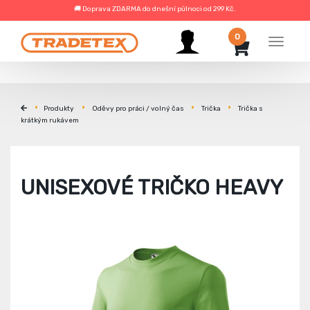
🚚 Doprava ZDARMA do dnešní půlnoci od 299 Kč.
0
Menu
Produkty
Oděvy pro práci / volný čas
Trička
Trička s
krátkým rukávem
UNISEXOVÉ TRIČKO HEAVY