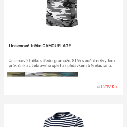
Unisexové tričko CAMOUFLAGE
Unisexové tričko střední gramáže. Střih s bočními švy, lem
průkrčníku z žebrového úpletu s přídavkem 5 % elastanu,
zpevňující ramenní páska.
od
219 Kč