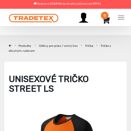
🚚 Doprava ZDARMA do dnešní půlnoci od 299 Kč.
0
Men
Produkty
Oděvy pro práci / volný čas
Trička
Trička s
dlouhým rukávem
UNISEXOVÉ TRIČKO
STREET LS