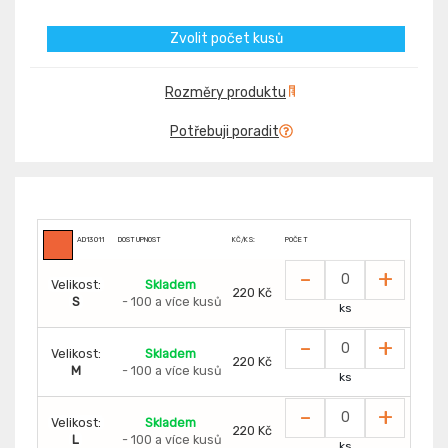
Zvolit počet kusů
Rozměry produktu
Potřebuji poradit
AD13011
DOSTUPNOST
KČ/KS:
POČET
-
+
Velikost:
Skladem
220 Kč
S
- 100 a více kusů
ks
-
+
Velikost:
Skladem
220 Kč
M
- 100 a více kusů
ks
-
+
Velikost:
Skladem
220 Kč
L
- 100 a více kusů
ks