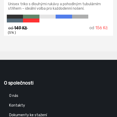
Unisex triko s dlouhými rukávy a pohodlným tubulárním
střihem – ideální volba pro každodenní nošení.
od
156 Kč
od
149 Kč
(5% )
O společnosti
O nás
Kontakty
Dokumenty ke stažení