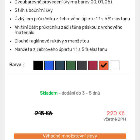
Dvoubarevné provedení (vyjma barev 00, 01, 05)
Střih s bočními švy
Úzký lem průkrčníku z žebrového úpletu 1:1 s 5 % elastanu
Vnitřní část průkrčníku začištěna páskou z vrchového
materiálu
Dlouhé raglánové rukávy s manžetou
Manžeta z žebrového úpletu 1:1 s 5 % elastanu
Barva
:
Skladem
- dodání do 3 - 5 dnů
215 Kč
220 Kč
včetně DPH
Výhodné množstevní slevy