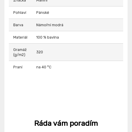
Značka
Malfini
Pohlaví
Pánské
Barva
Námořní modrá
Materiál
100 % bavlna
Gramáž
320
(g/m2)
Praní
na 40 °C
Ráda vám poradím