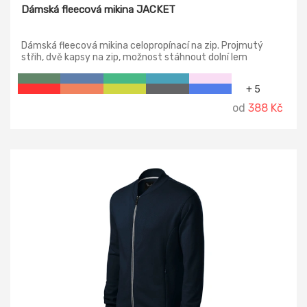
Dámská fleecová mikina JACKET
Dámská fleecová mikina celopropínací na zip. Projmutý
střih, dvě kapsy na zip, možnost stáhnout dolní lem
elastickou šňůrkou. Na vnější straně antipillingová úprava.
+ 5
od
388 Kč