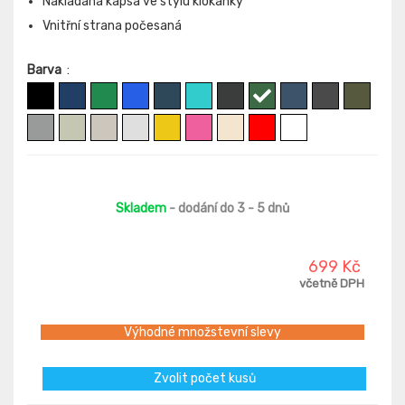
Nakládaná kapsa ve stylu klokanky
Vnitřní strana počesaná
Barva
:
Skladem
- dodání do 3 - 5 dnů
699 Kč
včetně DPH
Výhodné množstevní slevy
Zvolit počet kusů