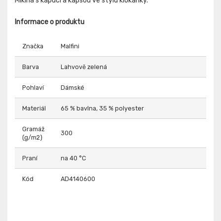
Mikina s kapucí a kapsou ve stylu klokanky.
Informace o produktu
Značka
Malfini
Barva
Lahvově zelená
Pohlaví
Dámské
Materiál
65 % bavlna, 35 % polyester
Gramáž
300
(g/m2)
Praní
na 40 °C
Kód
AD4140600