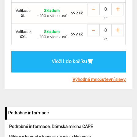
-
+
Velikost:
Skladem
699 Kč
XL
- 100 a více kusů
ks
-
+
Velikost:
Skladem
699 Kč
XXL
- 100 a více kusů
ks
Vložit do košíku
Výhodné množstevní slevy
Podrobné informace
Podrobné informace: Dámská mikina CAPE