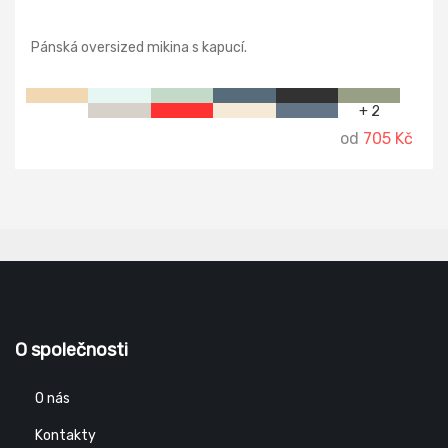
Pánská oversized mikina s kapucí.
+ 2
od
705 Kč
O společnosti
O nás
Kontakty