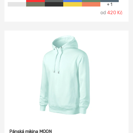
+ 1
od
420 Kč
Pánská mikina MOON