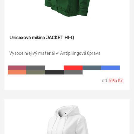
Unisexová mikina JACKET HI-Q
Vysoce hřejivý materiál ✔ Antipillingová úprava
od
595 Kč