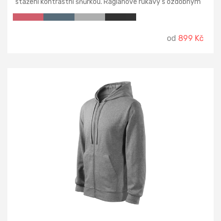
stažení kontrastní šňůrkou. Raglánové rukávy s ozdobným
prošitím, dolní lem a manžety rukávů z žebrového úpletu
2:2 s přídavkem 5 % elastanu.
od
899 Kč