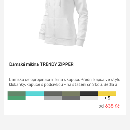
Dámská mikina TRENDY ZIPPER
Dámská celopropínací mikina s kapucí. Přední kapsa ve stylu
klokánky, kapuce s podšívkou - na stažení šňůrkou. Sedla a
kapsy s dekorativním prošitím.
+ 5
od
638 Kč