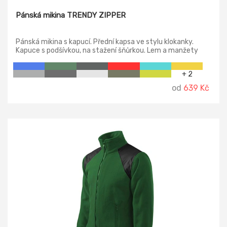
Pánská mikina TRENDY ZIPPER
Pánská mikina s kapucí. Přední kapsa ve stylu klokanky.
Kapuce s podšívkou, na stažení šňůrkou. Lem a manžety
rukávů z žebrového úpletu. Sedla a kapsy s dekorativním
prošitím.
+ 2
od
639 Kč