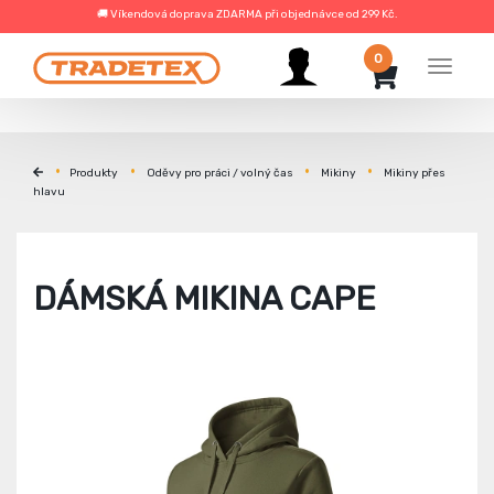
🚚 Víkendová doprava ZDARMA při objednávce od 299 Kč.
0
Menu
Produkty
Oděvy pro práci / volný čas
Mikiny
Mikiny přes
hlavu
DÁMSKÁ MIKINA CAPE