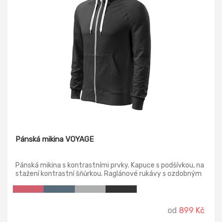
Pánská mikina VOYAGE
Pánská mikina s kontrastními prvky. Kapuce s podšívkou, na
stažení kontrastní šňůrkou. Raglánové rukávy s ozdobným
prošitím, dolní lem a manžety rukávů z žebrového úpletu
2:2 s přídavkem 5 % elastanu.
od
899 Kč