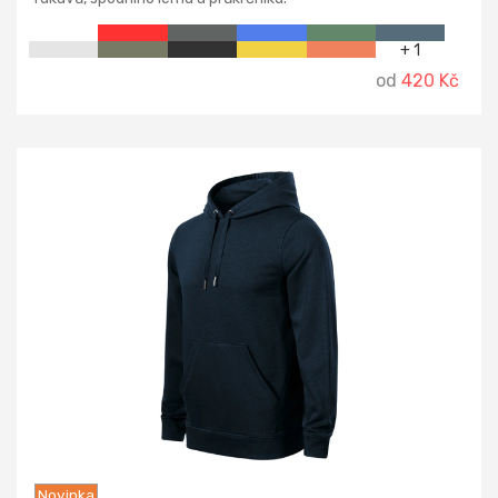
+ 1
od
420 Kč
Novinka