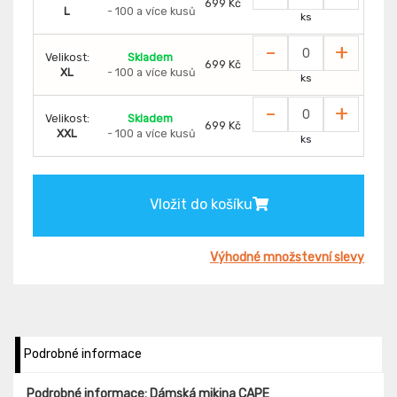
699 Kč
L
- 100 a více kusů
ks
-
+
Velikost:
Skladem
699 Kč
XL
- 100 a více kusů
ks
-
+
Velikost:
Skladem
699 Kč
XXL
- 100 a více kusů
ks
Vložit do košíku
Výhodné množstevní slevy
Podrobné informace
Podrobné informace: Dámská mikina CAPE