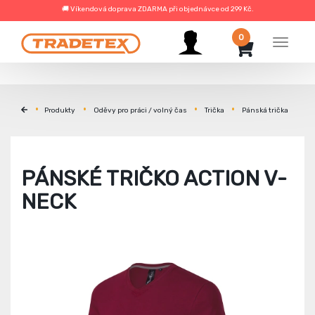
🚚 Víkendová doprava ZDARMA při objednávce od 299 Kč.
0
Menu
Produkty
Oděvy pro práci / volný čas
Trička
Pánská trička
PÁNSKÉ TRIČKO ACTION V-
NECK