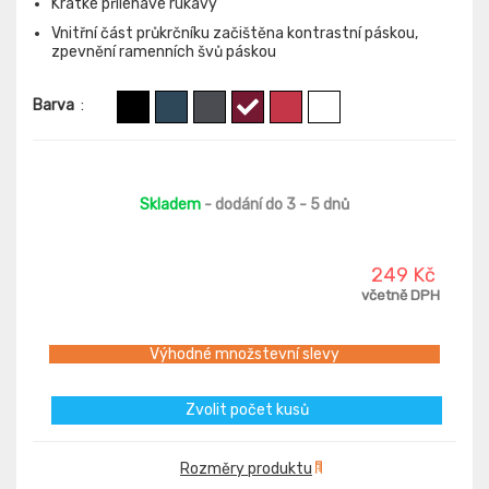
Krátké přiléhavé rukávy
Vnitřní část průkrčníku začištěna kontrastní páskou,
zpevnění ramenních švů páskou
Barva
:
Skladem
- dodání do 3 - 5 dnů
249 Kč
včetně DPH
Výhodné množstevní slevy
Zvolit počet kusů
Rozměry produktu