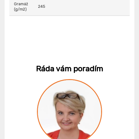
Gramáž
245
(g/m2)
Ráda vám poradím