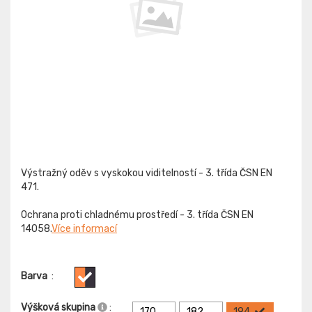
Výstražný oděv s vyskokou viditelností - 3. třída ČSN EN
471.
Ochrana proti chladnému prostředí - 3. třída ČSN EN
14058.
Více informací
Barva
:
Výšková skupina
:
170
182
194