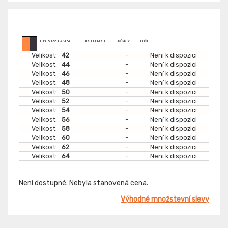
TD18609200A2098
DOSTUPNOST
KČ/KS:
POČET
Velikost:
42
-
Není k dispozici
Velikost:
44
-
Není k dispozici
Velikost:
46
-
Není k dispozici
Velikost:
48
-
Není k dispozici
Velikost:
50
-
Není k dispozici
Velikost:
52
-
Není k dispozici
Velikost:
54
-
Není k dispozici
Velikost:
56
-
Není k dispozici
Velikost:
58
-
Není k dispozici
Velikost:
60
-
Není k dispozici
Velikost:
62
-
Není k dispozici
Velikost:
64
-
Není k dispozici
Není dostupné. Nebyla stanovená cena.
Výhodné množstevní slevy