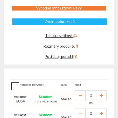
Výhodné množstevní slevy
Zvolit počet kusů
Tabulka velikosti
Rozměry produktu
Potřebuji poradit
TD4820010000000
DOSTUPNOST
KČ/KS:
POČET
-
+
Velikost:
Skladem
656 Kč
EU34
- 5 a více kusů
ks
-
+
Velikost:
Skladem
656 Kč