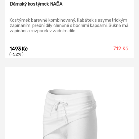
Dámský kostýmek NAĎA
Kostýmek barevně kombinovaný. Kabátek s asymetrickým
zapínáním, přední díly členěné s bočními kapsami. Sukně má
zapínání a rozparek v zadním díle.
712 Kč
1493 Kč
(-52% )