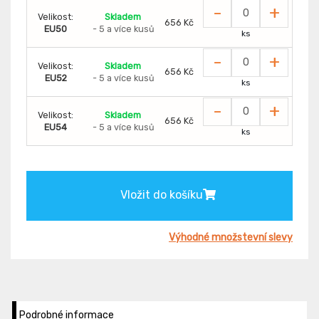
-
+
Velikost:
Skladem
656 Kč
EU50
- 5 a více kusů
ks
-
+
Velikost:
Skladem
656 Kč
EU52
- 5 a více kusů
ks
-
+
Velikost:
Skladem
656 Kč
EU54
- 5 a více kusů
ks
Vložit do košíku
Výhodné množstevní slevy
Podrobné informace