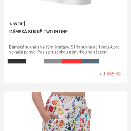
Náš TIP
DÁMSKÁ SUKNĚ TWO IN ONE
Dámská sukně s všitými kraťasy. Střih sukně do tvaru A pro
volnější pohyb. Pas s pruženkou a šňurkou na stažení.
od
335 Kč
-16%