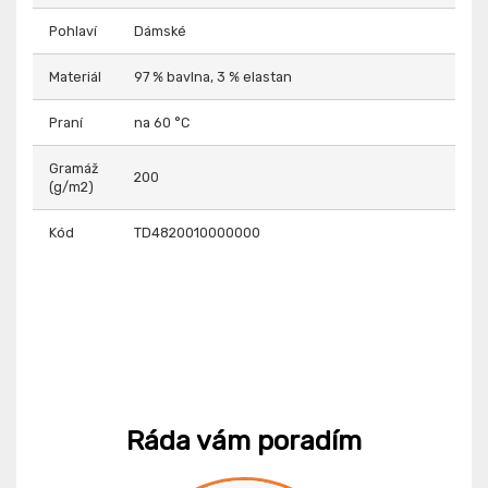
Pohlaví
Dámské
Materiál
97 % bavlna, 3 % elastan
Praní
na 60 °C
Gramáž
200
(g/m2)
Kód
TD4820010000000
Ráda vám poradím