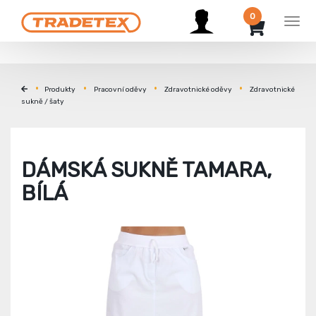
0
Men
Produkty
Pracovní oděvy
Zdravotnické oděvy
Zdravotnické
sukně / šaty
DÁMSKÁ SUKNĚ TAMARA,
BÍLÁ