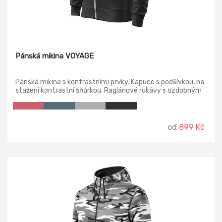
Pánská mikina VOYAGE
Pánská mikina s kontrastními prvky. Kapuce s podšívkou, na
stažení kontrastní šňůrkou. Raglánové rukávy s ozdobným
prošitím, dolní lem a manžety rukávů z žebrového úpletu
2:2 s přídavkem 5 % elastanu.
od
899 Kč