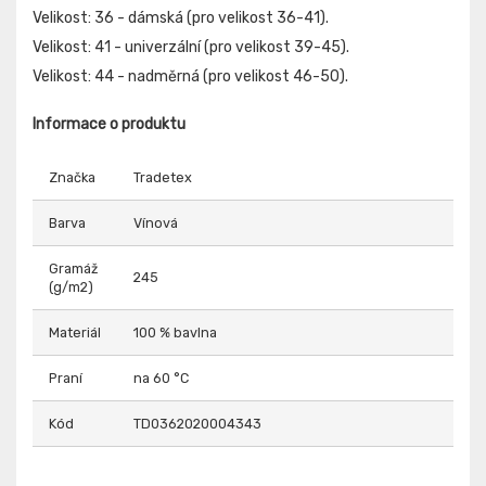
Velikost: 36 - dámská (pro velikost 36-41).
Velikost: 41 - univerzální (pro velikost 39-45).
Velikost: 44 - nadměrná (pro velikost 46-50).
Informace o produktu
Značka
Tradetex
Barva
Vínová
Gramáž
245
(g/m2)
Materiál
100 % bavlna
Praní
na 60 °C
Kód
TD0362020004343