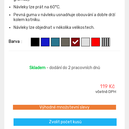
Návleky lze prát na 60°C.
Pevná guma v návleku usnadňuje obouvání a dobře drží
kolem kotníku.
Návleky lze objednat v několika velikostech.
Barva
:
Skladem
- dodání do 2 pracovních dnů
119 Kč
včetně DPH
Výhodné množstevní slevy
Zvolit počet kusů