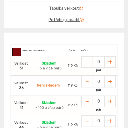
Tabulka velikosti
Potřebuji poradit
TD0362020004343
DOSTUPNOST
KČ/PÁR:
POČET
-
+
Velikost:
Skladem
119 Kč
31
- 5 a více párů
pár
-
+
Velikost:
Není skladem
119 Kč
36
pár
-
+
Velikost:
Skladem
119 Kč
41
- 100 a více párů
pár
-
+
Velikost:
Skladem
119 Kč
44
- 5 a více párů