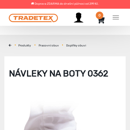
🚚 Doprava ZDARMA do dnešní půlnoci od 299 Kč.
0
Menu
Produkty
Pracovní obuv
Doplňky obuvi
NÁVLEKY NA BOTY 0362