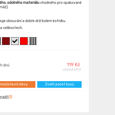
ého, odolného materiálu
vhodného pro opakované
máž).
je obouvání a dobře drží kolem kotníku.
a velikostech.
119 Kč
ch dnů
včetně DPH
nožstevní slevy
Zvolit počet kusů
oradit