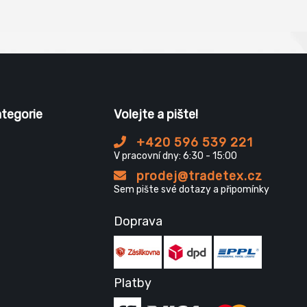
ategorie
Volejte a pište!
+420 596 539 221
V pracovní dny: 6:30 - 15:00
prodej@tradetex.cz
Sem pište své dotazy a připomínky
Doprava
Platby