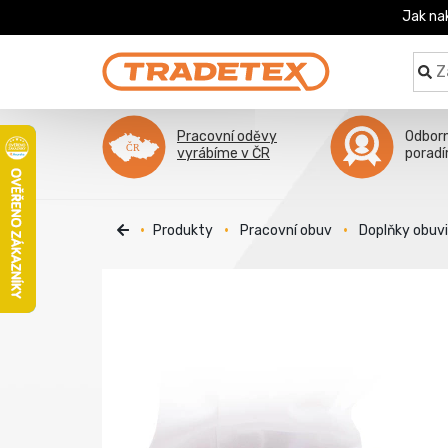
Jak na
Pracovní oděvy
Odbor
vyrábíme v ČR
porad
Produkty
Pracovní obuv
Doplňky obuv