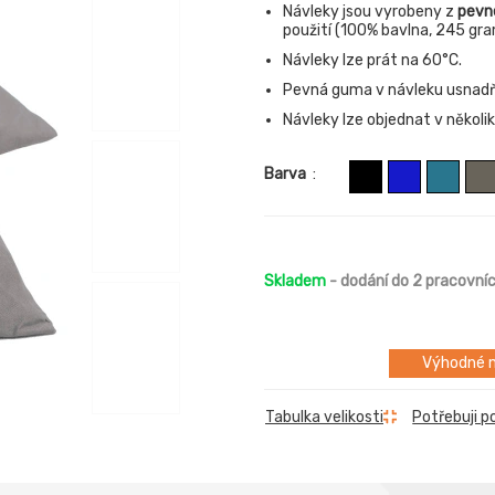
Návleky jsou vyrobeny z
pevn
použití (100% bavlna, 245 gra
Návleky lze prát na 60°C.
Pevná guma v návleku usnadňu
Návleky lze objednat v několik
Barva
:
Skladem
- dodání do 2 pracovní
Výhodné m
Tabulka velikosti
Potřebuji p