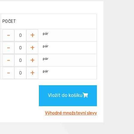
POČET
-
+
pár
-
+
pár
-
+
pár
-
+
pár
Vložit do košíku
Výhodné množstevní slevy