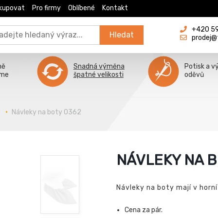
kupovat
Pro firmy
Oblíbené
Kontakt
+420 596
Hledat
prodej@
ně
Snadná výměna
Potisk a v
íme
špatné velikosti
oděvů
i
Návleky na boty 0362
NÁVLEKY NA B
Návleky na boty mají v horn
Cena za pár.