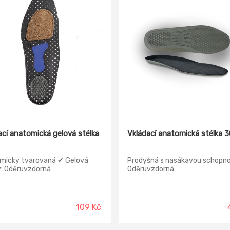
ací anatomická gelová stélka
Vkládací anatomická stélka 
micky tvarovaná ✔ Gelová
Prodyšná s nasákavou schopno
✔ Oděruvzdorná
Oděruvzdorná
109 Kč