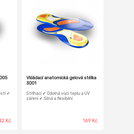
3005
Vkládací anatomická gelová stélka
3001
stí ✔
Stříhací ✔ Odolná vůči teplu a UV
záření ✔ Silná a flexibilní
42 Kč
169 Kč