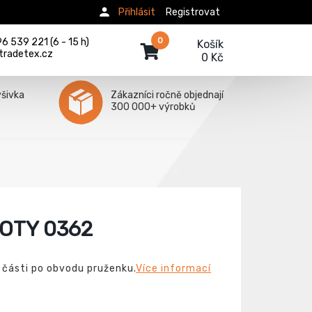
Přihlásit
Registrovat
0
 539 221 (6 - 15 h)
Košík
tradetex.cz
0 Kč
ýšivka
Zákazníci ročně objednají
300 000+ výrobků
OTY 0362
í části po obvodu pruženku.
Více informací