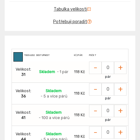
Tabulka velikosti
Potřebuji poradit
TD0362020000606
DOSTUPNOST
KČ/PÁR:
POČET
-
+
Velikost:
Skladem
- 1 pár
118 Kč
31
pár
-
+
Velikost:
Skladem
118 Kč
36
- 5 a více párů
pár
-
+
Velikost:
Skladem
118 Kč
41
- 100 a více párů
pár
-
+
Velikost:
Skladem
118 Kč
44
- 5 a více párů