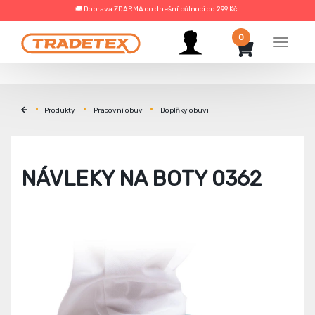
🚚 Doprava ZDARMA do dnešní půlnoci od 299 Kč.
0
Menu
Produkty
Pracovní obuv
Doplňky obuvi
NÁVLEKY NA BOTY 0362