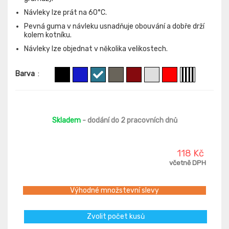
Návleky lze prát na 60°C.
Pevná guma v návleku usnadňuje obouvání a dobře drží
kolem kotníku.
Návleky lze objednat v několika velikostech.
Barva
:
Skladem
- dodání do 2 pracovních dnů
118 Kč
včetně DPH
Výhodné množstevní slevy
Zvolit počet kusů