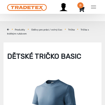
0
Menu
Produkty
Oděvy pro práci / volný čas
Trička
Trička s
krátkým rukávem
DĚTSKÉ TRIČKO BASIC