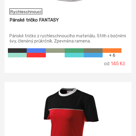
Rychleschnoucí
Pánské tričko FANTASY
Pánské tričko z rychleschnoucího materiálu. Střih s bočními
švy, členěný průkrčník. Zpevněna ramena.
+ 6
od
145 Kč