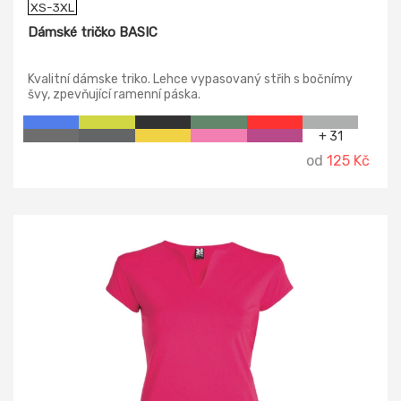
XS-3XL
Dámské tričko BASIC
Kvalitní dámske triko. Lehce vypasovaný střih s bočnímy
švy, zpevňující ramenní páska.
+ 31
od
125 Kč