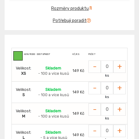
Rozměry produktu
Potřebuji poradit
AD1619200
DOSTUPNOST
KČ/KS:
POČET
-
+
Velikost:
Skladem
149 Kč
XS
- 100 a více kusů
ks
-
+
Velikost:
Skladem
149 Kč
S
- 100 a více kusů
ks
-
+
Velikost:
Skladem
149 Kč
M
- 100 a více kusů
ks
-
+
Velikost:
Skladem
149 Kč
L
- 5 a více kusů