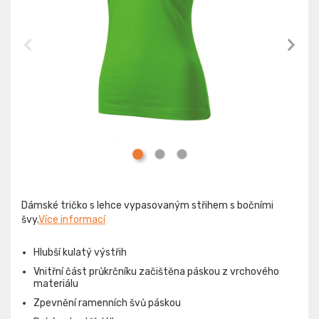
Dámské tričko s lehce vypasovaným střihem s bočními
švy.
Více informací
Hlubší kulatý výstřih
Vnitřní část průkrčníku začištěna páskou z vrchového
materiálu
Zpevnění ramenních švů páskou