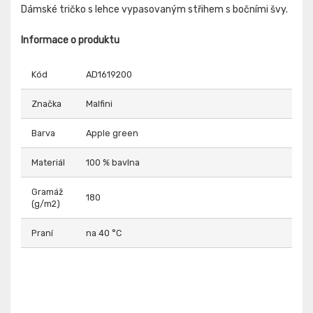
Dámské tričko s lehce vypasovaným střihem s bočními švy.
Informace o produktu
Kód
AD1619200
Značka
Malfini
Barva
Apple green
Materiál
100 % bavlna
Gramáž
180
(g/m2)
Praní
na 40 °C