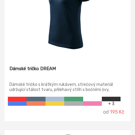
Dámské tričko DREAM
Dámské tričko s krátkým rukávem, strečový materiál
udržujicí stálost tvaru, přilehavý střih s bočními švy,
lemován průkrčník.
+ 3
od
195 Kč