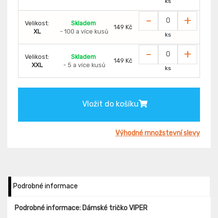
ks
-
+
Velikost:
Skladem
149 Kč
XL
- 100 a více kusů
ks
-
+
Velikost:
Skladem
149 Kč
XXL
- 5 a více kusů
ks
Vložit do košíku
Výhodné množstevní slevy
Podrobné informace
Podrobné informace: Dámské tričko VIPER