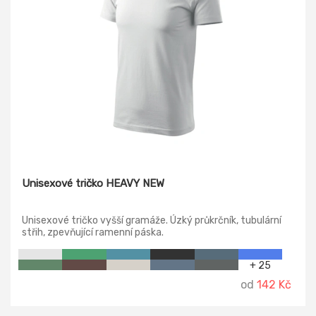
Unisexové tričko HEAVY NEW
Unisexové tričko vyšší gramáže. Úzký průkrčník, tubulární
střih, zpevňující ramenní páska.
+ 25
od
142 Kč