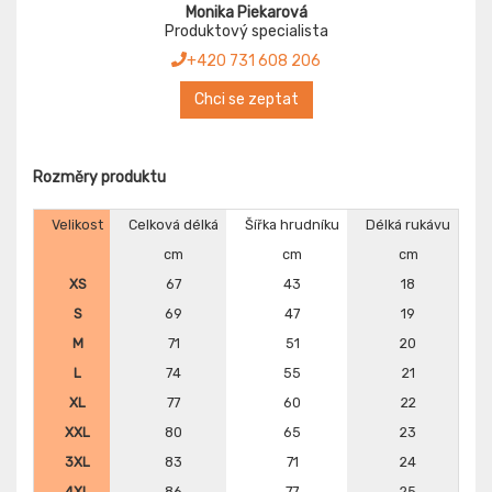
Monika Piekarová
Produktový specialista
+420 731 608 206
Chci se zeptat
Rozměry produktu
Velikost
Celková délká
Šířka hrudníku
Délká rukávu
cm
cm
cm
XS
67
43
18
S
69
47
19
M
71
51
20
L
74
55
21
XL
77
60
22
XXL
80
65
23
3XL
83
71
24
4XL
86
77
25