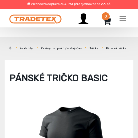
🚚 Víkendová doprava ZDARMA při objednávce od 299 Kč.
0
Menu
Produkty
Oděvy pro práci / volný čas
Trička
Pánská trička
PÁNSKÉ TRIČKO BASIC