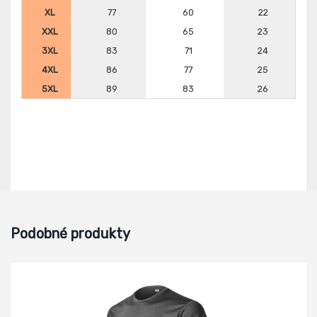
XL
77
60
22
XXL
80
65
23
3XL
83
71
24
4XL
86
77
25
5XL
89
83
26
Podobné produkty