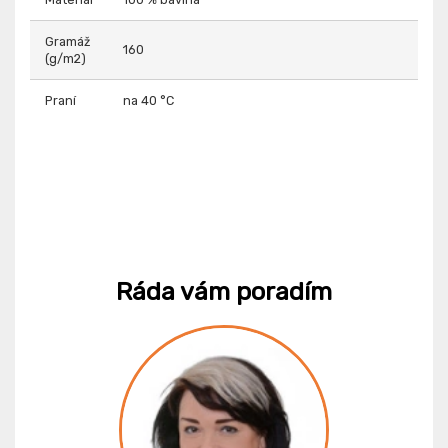
Gramáž
160
(g/m2)
Praní
na 40 °C
Ráda vám poradím