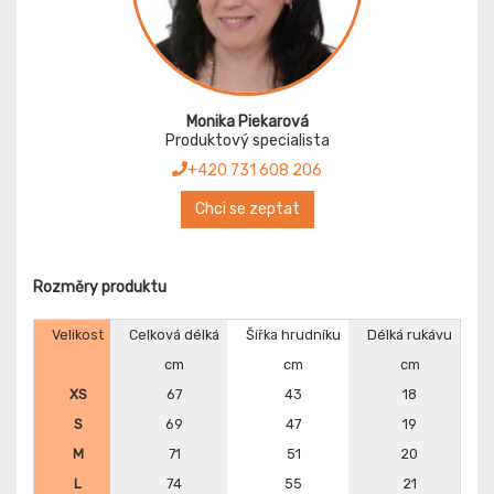
Monika Piekarová
Produktový specialista
+420 731 608 206
Chci se zeptat
Rozměry produktu
Velikost
Celková délká
Šířka hrudníku
Délká rukávu
cm
cm
cm
XS
67
43
18
S
69
47
19
M
71
51
20
L
74
55
21