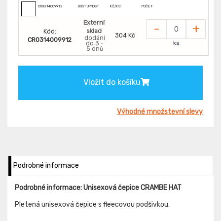
CR0314009912
DOSTUPNOST
KČ/KS:
POČET
Externí
-
+
sklad
Kód:
304 Kč
dodání
CR0314009912
do 3 -
ks
5 dnů
Vložit do košíku
Výhodné množstevní slevy
Podrobné informace
Podrobné informace: Unisexová čepice CRAMBE HAT
Pletená unisexová čepice s fleecovou podšivkou.