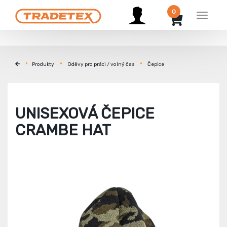
0
Menu
Produkty
Oděvy pro práci / volný čas
Čepice
UNISEXOVÁ ČEPICE
CRAMBE HAT