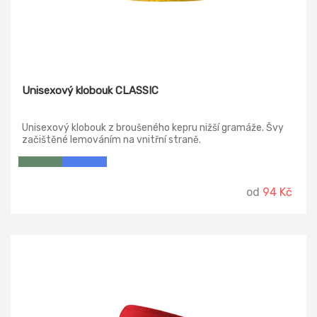
Unisexový klobouk CLASSIC
Unisexový klobouk z broušeného kepru nižší gramáže. Švy
začištěné lemováním na vnitřní straně.
od
94 Kč