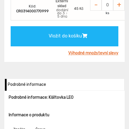
Externí
-
+
sklad
Kód:
45 Kč
dodání
CR0314000770999
do 3 -
ks
5 dnů
Vložit do košíku
Výhodné množstevní slevy
Podrobné informace
Podrobné informace: Kšiltovka LEO
Informace o produktu