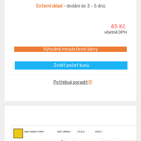
Externí sklad
- dodání do 3 - 5 dnů
45 Kč
včetně DPH
Výhodné množstevní slevy
Zvolit počet kusů
Potřebuji poradit
CR0314000770999
DOSTUPNOST
KČ/KS:
POČET