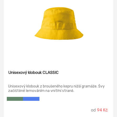
Unisexový klobouk CLASSIC
Unisexový klobouk z broušeného kepru nižší gramáže. Švy
začištěné lemováním na vnitřní straně.
od
94 Kč