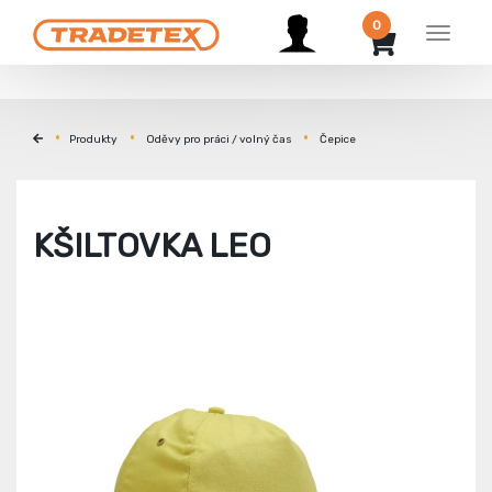
0
Menu
Produkty
Oděvy pro práci / volný čas
Čepice
KŠILTOVKA LEO