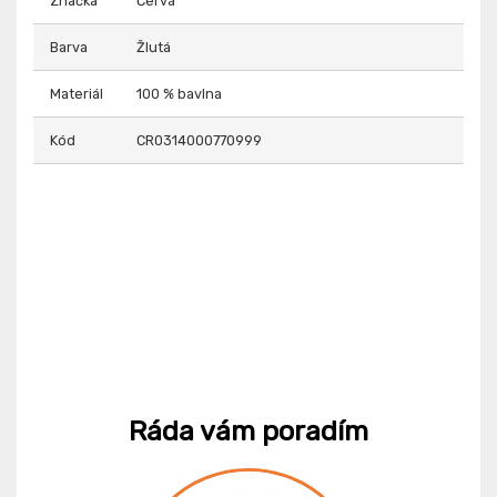
Značka
Červa
Barva
Žlutá
Materiál
100 % bavlna
Kód
CR0314000770999
Ráda vám poradím