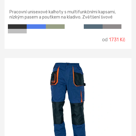
Pracovní unisexové kalhoty s multifunkčními kapsami,
nízkým pasem a poutkem na kladivo. Zvětšení švové
záložky pro možnost individuálního prodloužení o max 6 cm.
od
1731 Kč