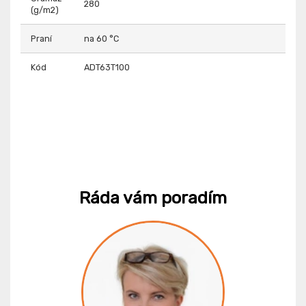
280
(g/m2)
Praní
na 60 °C
Kód
ADT63T100
Ráda vám poradím