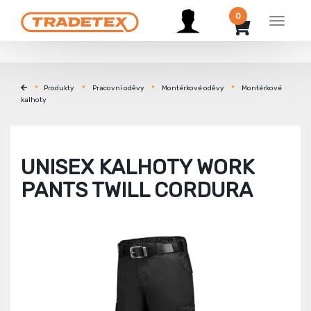
0
Menu
Produkty
Pracovní oděvy
Montérkové oděvy
Montérkové
kalhoty
UNISEX KALHOTY WORK
PANTS TWILL CORDURA