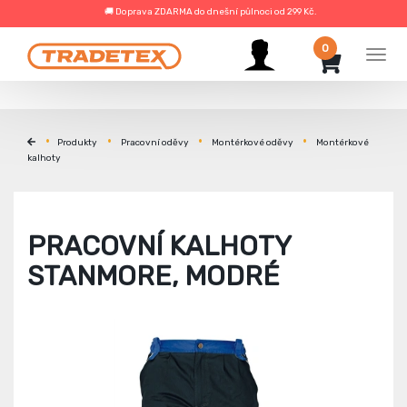
🚚 Doprava ZDARMA do dnešní půlnoci od 299 Kč.
0
Men
Produkty
Pracovní oděvy
Montérkové oděvy
Montérkové
kalhoty
PRACOVNÍ KALHOTY
STANMORE, MODRÉ