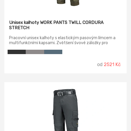
Unisex kalhoty WORK PANTS TWILL CORDURA
STRETCH
Pracovní unisex kalhoty s elastickým pasovým límcem a
multifunkčními kapsami. Zvětšení švové záložky pro
možnost individuálního prodloužení o max 6 cm. Reflexní
prvky. Pásek není součástí balení. Velikosti 45, 47, 49, 51, 53,
55 jsou prodloužené délky.
od
2521 Kč