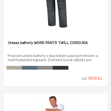
Unisex kalhoty WORK PANTS TWILL CORDURA
Pracovní unisex kalhoty s elastickým pasovým límcem a
multifunkčními kapsami. Zvětšení švové záložky pro
možnost individuálního prodloužení o max 6 cm. Reflexní
prvky. Pásek není součástí balení. Velikosti 45, 47, 49, 51, 53,
55 jsou prodloužené délky.
od
1890 Kč
-44%