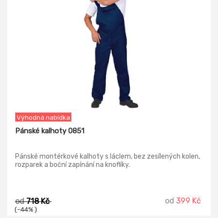
Výhodná nabídka
Pánské kalhoty 0851
Pánské montérkové kalhoty s láclem, bez zesílených kolen,
rozparek a boční zapínání na knoflíky.
od
399 Kč
od
718 Kč
(-44% )