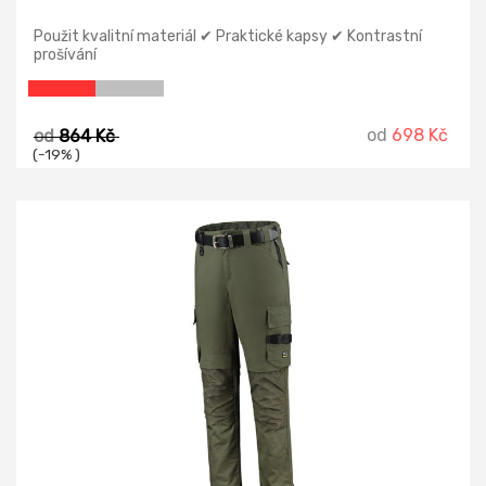
Použit kvalitní materiál ✔ Praktické kapsy ✔ Kontrastní
prošívání
od
698 Kč
od
864 Kč
(-19% )