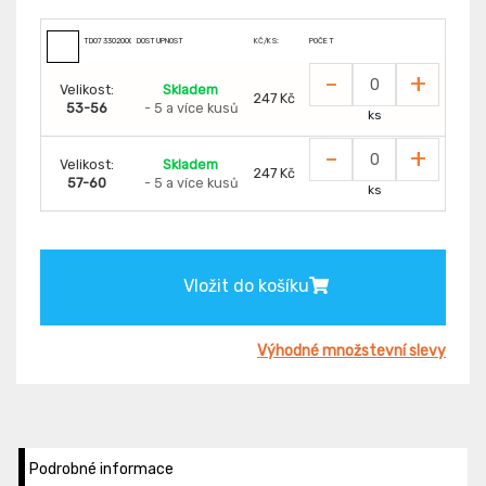
TD0733020000000
DOSTUPNOST
KČ/KS:
POČET
-
+
Velikost:
Skladem
247 Kč
53-56
- 5 a více kusů
ks
-
+
Velikost:
Skladem
247 Kč
57-60
- 5 a více kusů
ks
Vložit do košíku
Výhodné množstevní slevy
Podrobné informace