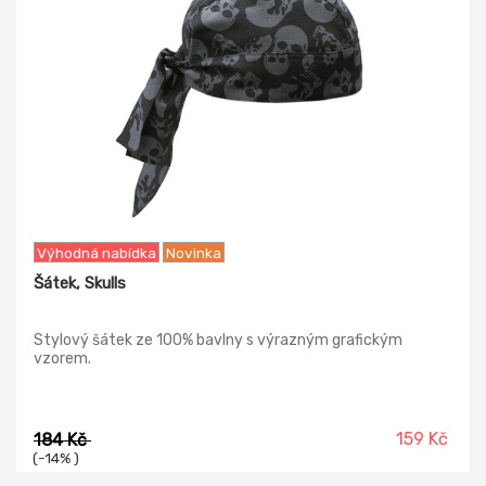
Výhodná nabídka
Novinka
Šátek, Skulls
Stylový šátek ze 100% bavlny s výrazným grafickým
vzorem.
159 Kč
184 Kč
(-14% )