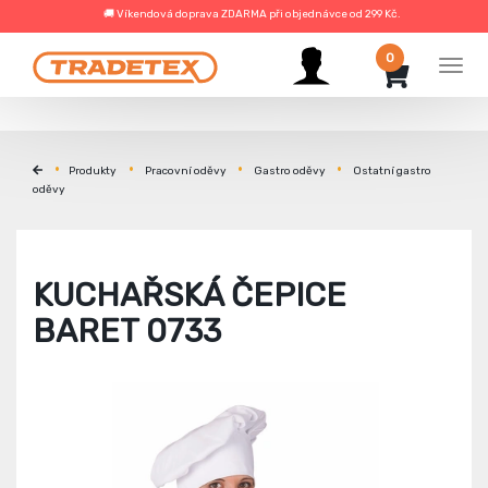
🚚 Víkendová doprava ZDARMA při objednávce od 299 Kč.
0
Men
Produkty
Pracovní oděvy
Gastro oděvy
Ostatní gastro
oděvy
KUCHAŘSKÁ ČEPICE
BARET 0733