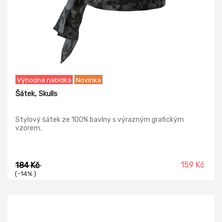
Výhodná nabídka
Novinka
Šátek, Skulls
Stylový šátek ze 100% bavlny s výrazným grafickým
vzorem.
159 Kč
184 Kč
(-14% )