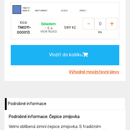
TNK011-
000013
DOSTUPNOST
KČ/KS:
POČET
-
+
Kód:
Skladem
TNK011-
589 Kč
- 5 a
více kusů
ks
000013
Vložit do košíku
Výhodné množstevní slevy
Podrobné informace
Podrobné informace: Čepice zmijovka
Velmi oblíbená zimní čepice zmijovka. S tradičním