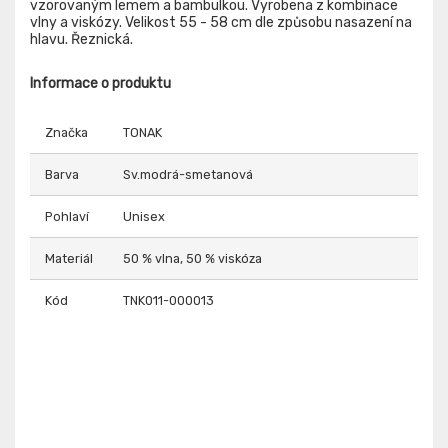
vzorovaným lemem a bambulkou. Vyrobena z kombinace
vlny a viskózy. Velikost 55 - 58 cm dle způsobu nasazení na
hlavu. Řeznická.
Informace o produktu
Značka
TONAK
Barva
Sv.modrá-smetanová
Pohlaví
Unisex
Materiál
50 % vlna, 50 % viskóza
Kód
TNK011-000013