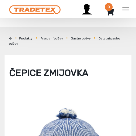
0
Men
Produkty
Pracovní oděvy
Gastro oděvy
Ostatní gastro
oděvy
ČEPICE ZMIJOVKA